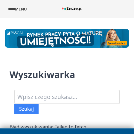
MENU
Wyszukiwarka
Wyszukaj artykuły
Szukaj
Wpisz minimum 3 znaki aby rozpocząć wyszukiwanie
Błąd wyszukiwania: Failed to fetch