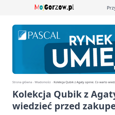
Prz
Strona główna
Wiadomości
Kolekcja Qubik z Agaty opinie. Co warto wie
Kolekcja Qubik z Agat
wiedzieć przed zakup