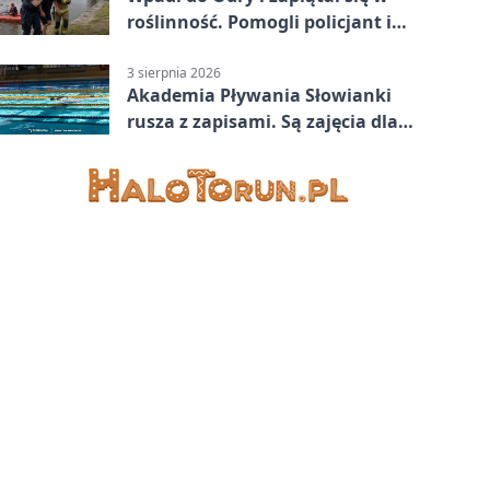
roślinność. Pomogli policjant i
funkcjonariusz Straży Granicznej
3 sierpnia 2026
Akademia Pływania Słowianki
rusza z zapisami. Są zajęcia dla
dzieci i dorosłych