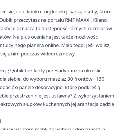
 się, co o konkretnej kolekcji sądzą osoby, które
 Qubik przeczytasz na
portalu RMF MAXX
. Klienci
raktyce oznacza to dostępność różnych rozmiarów
latów. Na plus oceniana jest także możliwość
icyjnego planera online. Mało tego: jeśli wolisz,
c się z nim podczas wideorozmowy.
kcję Qubik bez krzty przesady można określić
la siebie, do wyboru masz aż 30 frontów i 130
acić o panele dekoracyjne, które podkreślą
iebie przestrzeń nie jest ustawna? Z wykorzystaniem
mpaktowych słupków kuchennych jej aranżacja będzie
i
i wielu wariantom mebli do wyboru, dopasujesz ją