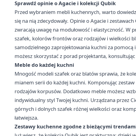
Sprawdź opinie o Agacie i kolekcji Qubik
Przed wybraniem mebli kuchennych, warto dowiedzieć
się na nią zdecydowały. Opinie o Agacie i zestawach
zwracają uwagę na modułowość i elastyczność. W p
szafek, kolorów frontów oraz rodzajów i wielkości b
samodzielnego zaprojektowania kuchni za pomocą intu
możesz skorzystać z porad projektanta, konsultują
Meble do każdej kuchni
Mnogość modeli szafek oraz blatów sprawia, że kole
mianem serii do każdej kuchni. Komponując zestaw d
rodzajów korpusów. Dodatkowo meble możesz wzbog
indywidualny styl Twojej kuchni. Urządzana przez C
górnych i dolnych szafek różnej wielkości oraz ko
łatwiejsza.
Zestawy kuchenne zgodne z bieżącymi trendam
Już wiesz, że kolekcja Qubik jest praktyczna: dzięk