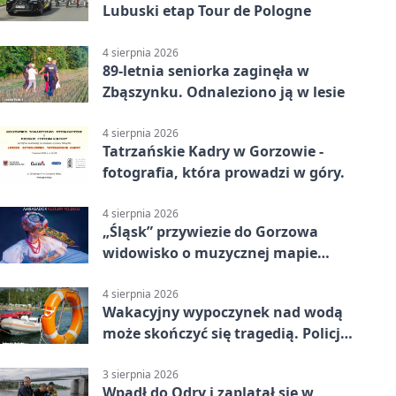
Lubuski etap Tour de Pologne
4 sierpnia 2026
89-letnia seniorka zaginęła w
Zbąszynku. Odnaleziono ją w lesie
4 sierpnia 2026
Tatrzańskie Kadry w Gorzowie -
fotografia, która prowadzi w góry.
4 sierpnia 2026
„Śląsk” przywiezie do Gorzowa
widowisko o muzycznej mapie
Polski
4 sierpnia 2026
Wakacyjny wypoczynek nad wodą
może skończyć się tragedią. Policja
apeluje
3 sierpnia 2026
Wpadł do Odry i zaplątał się w