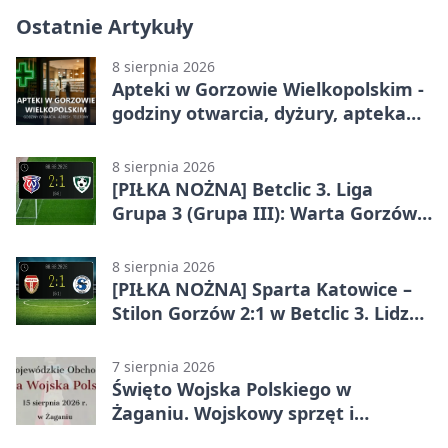
Ostatnie Artykuły
8 sierpnia 2026
Apteki w Gorzowie Wielkopolskim -
godziny otwarcia, dyżury, apteka
całodobowa
8 sierpnia 2026
[PIŁKA NOŻNA] Betclic 3. Liga
Grupa 3 (Grupa III): Warta Gorzów
Wielkopolski – Carina Gubin 2:1
8 sierpnia 2026
[PIŁKA NOŻNA] Sparta Katowice –
Stilon Gorzów 2:1 w Betclic 3. Lidze
Grupa 3 (Grupa III). Gorzowianie
stracili zwycięstwo w doliczonym
7 sierpnia 2026
czasie
Święto Wojska Polskiego w
Żaganiu. Wojskowy sprzęt i
grochówka