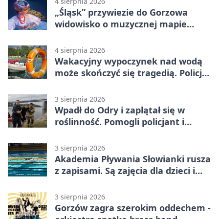
4 sierpnia 2026
„Śląsk” przywiezie do Gorzowa
widowisko o muzycznej mapie
Polski
4 sierpnia 2026
Wakacyjny wypoczynek nad wodą
może skończyć się tragedią. Policja
apeluje
3 sierpnia 2026
Wpadł do Odry i zaplątał się w
roślinność. Pomogli policjant i
funkcjonariusz Straży Granicznej
3 sierpnia 2026
Akademia Pływania Słowianki rusza
z zapisami. Są zajęcia dla dzieci i
dorosłych
3 sierpnia 2026
Gorzów zagra szerokim oddechem -