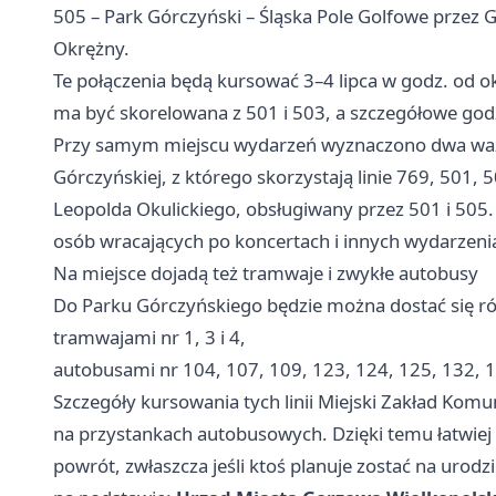
505 – Park Górczyński – Śląska Pole Golfowe przez 
Okrężny.
Te połączenia będą kursować 3–4 lipca w godz. od ok
ma być skorelowana z 501 i 503, a szczegółowe god
Przy samym miejscu wydarzeń wyznaczono dwa ważn
Górczyńskiej, z którego skorzystają linie 769, 501, 5
Leopolda Okulickiego, obsługiwany przez 501 i 505.
osób wracających po koncertach i innych wydarzeni
Na miejsce dojadą też tramwaje i zwykłe autobusy
Do Parku Górczyńskiego będzie można dostać się r
tramwajami nr 1, 3 i 4,
autobusami nr 104, 107, 109, 123, 124, 125, 132, 1
Szczegóły kursowania tych linii Miejski Zakład Komun
na przystankach autobusowych. Dzięki temu łatwiej d
powrót, zwłaszcza jeśli ktoś planuje zostać na uro