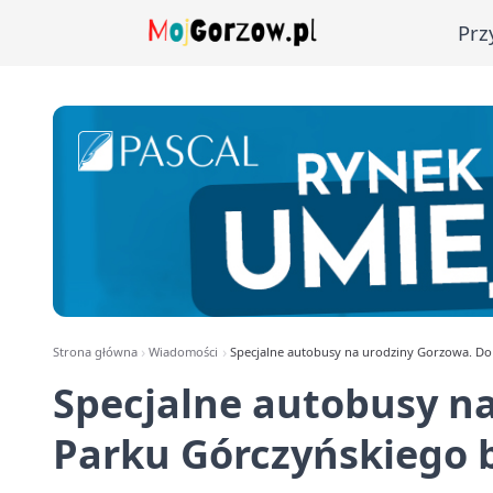
Prz
Strona główna
Wiadomości
Specjalne autobusy na urodziny Gorzowa. D
Specjalne autobusy n
Parku Górczyńskiego