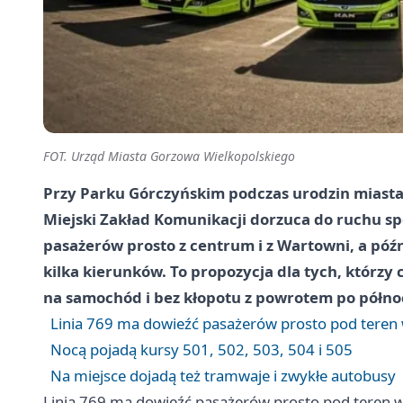
FOT. Urząd Miasta Gorzowa Wielkopolskiego
Przy Parku Górczyńskim podczas urodzin miasta z
Miejski Zakład Komunikacji dorzuca do ruchu spe
pasażerów prosto z centrum i z Wartowni, a póź
kilka kierunków. To propozycja dla tych, którzy
na samochód i bez kłopotu z powrotem po półno
Linia 769 ma dowieźć pasażerów prosto pod teren
Nocą pojadą kursy 501, 502, 503, 504 i 505
Na miejsce dojadą też tramwaje i zwykłe autobusy
Linia 769 ma dowieźć pasażerów prosto pod teren 