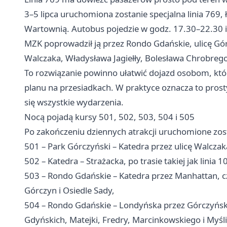
3–5 lipca uruchomiona zostanie specjalna linia 769,
Wartownią. Autobus pojedzie w godz. 17.30–22.30 i 
MZK poprowadził ją przez Rondo Gdańskie, ulicę Gór
Walczaka, Władysława Jagiełły, Bolesława Chrobrego
To rozwiązanie powinno ułatwić dojazd osobom, które
planu na przesiadkach. W praktyce oznacza to pros
się wszystkie wydarzenia.
Nocą pojadą kursy 501, 502, 503, 504 i 505
Po zakończeniu dziennych atrakcji uruchomione zost
501 – Park Górczyński – Katedra przez ulicę Walczaka 
502 – Katedra – Strażacka, po trasie takiej jak linia 1
503 – Rondo Gdańskie – Katedra przez Manhattan, cz
Górczyn i Osiedle Sady,
504 – Rondo Gdańskie – Londyńska przez Górczyńską,
Gdyńskich, Matejki, Fredry, Marcinkowskiego i Myśl