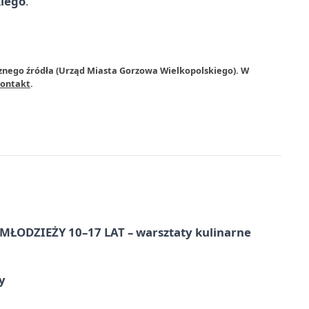
kiego
.
rznego źródła (Urząd Miasta Gorzowa Wielkopolskiego). W
ontakt
.
ŁODZIEŻY 10–17 LAT – warsztaty kulinarne
y