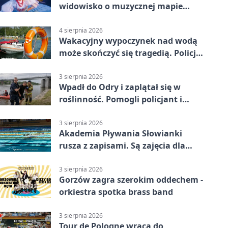
widowisko o muzycznej mapie
Polski
4 sierpnia 2026
Wakacyjny wypoczynek nad wodą
może skończyć się tragedią. Policja
apeluje
3 sierpnia 2026
Wpadł do Odry i zaplątał się w
roślinność. Pomogli policjant i
funkcjonariusz Straży Granicznej
3 sierpnia 2026
Akademia Pływania Słowianki
rusza z zapisami. Są zajęcia dla
dzieci i dorosłych
3 sierpnia 2026
Gorzów zagra szerokim oddechem -
orkiestra spotka brass band
3 sierpnia 2026
Tour de Pologne wraca do