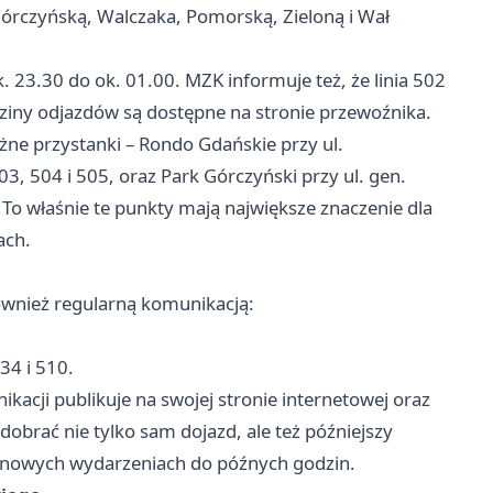
Górczyńską, Walczaka, Pomorską, Zieloną i Wał
. 23.30 do ok. 01.00. MZK informuje też, że linia 502
ziny odjazdów są dostępne na stronie przewoźnika.
e przystanki – Rondo Gdańskie przy ul.
03, 504 i 505, oraz Park Górczyński przy ul. gen.
 To właśnie te punkty mają największe znaczenie dla
ach.
ównież regularną komunikacją:
34 i 510.
ikacji publikuje na swojej stronie internetowej oraz
obrać nie tylko sam dojazd, ale też późniejszy
dzinowych wydarzeniach do późnych godzin.