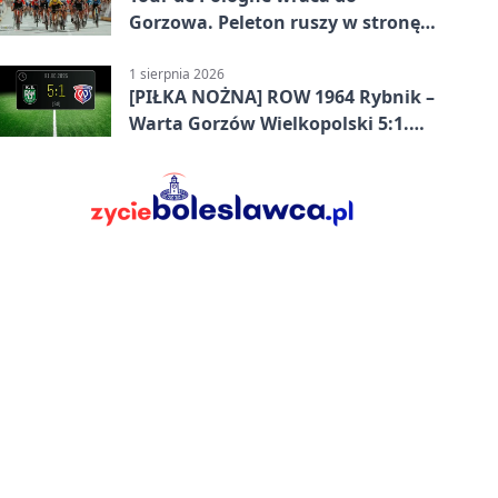
Gorzowa. Peleton ruszy w stronę
Zielonej Góry
1 sierpnia 2026
[PIŁKA NOŻNA] ROW 1964 Rybnik –
Warta Gorzów Wielkopolski 5:1.
Wymarzony początek w Betclic 3.
Lidze Grupa 3 (Grupa III)