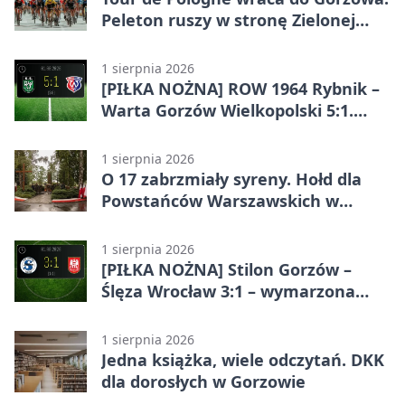
Peleton ruszy w stronę Zielonej
Góry
1 sierpnia 2026
[PIŁKA NOŻNA] ROW 1964 Rybnik –
Warta Gorzów Wielkopolski 5:1.
Wymarzony początek w Betclic 3.
Lidze Grupa 3 (Grupa III)
1 sierpnia 2026
O 17 zabrzmiały syreny. Hołd dla
Powstańców Warszawskich w
Gorzowie
1 sierpnia 2026
[PIŁKA NOŻNA] Stilon Gorzów –
Ślęza Wrocław 3:1 – wymarzona
inauguracja w Betclic 3. Lidze
Grupa 3 (Grupa III)
1 sierpnia 2026
Jedna książka, wiele odczytań. DKK
dla dorosłych w Gorzowie