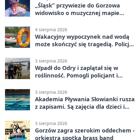
„Śląsk” przywiezie do Gorzowa
widowisko o muzycznej mapie
Polski
4 sierpnia 2026
Wakacyjny wypoczynek nad wodą
może skończyć się tragedią. Policja
apeluje
3 sierpnia 2026
Wpadł do Odry i zaplątał się w
roślinność. Pomogli policjant i
funkcjonariusz Straży Granicznej
3 sierpnia 2026
Akademia Pływania Słowianki rusza
z zapisami. Są zajęcia dla dzieci i
dorosłych
3 sierpnia 2026
Gorzów zagra szerokim oddechem -
orkiestra spotka brass band