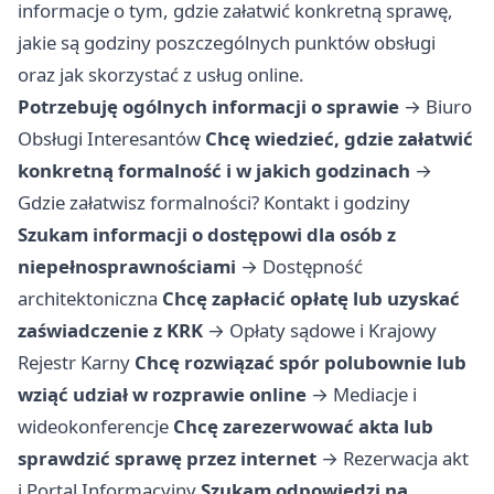
informacje o tym, gdzie załatwić konkretną sprawę,
jakie są godziny poszczególnych punktów obsługi
oraz jak skorzystać z usług online.
Potrzebuję ogólnych informacji o sprawie
→
Biuro
Obsługi Interesantów
Chcę wiedzieć, gdzie załatwić
konkretną formalność i w jakich godzinach
→
Gdzie załatwisz formalności? Kontakt i godziny
Szukam informacji o dostępowi dla osób z
niepełnosprawnościami
→
Dostępność
architektoniczna
Chcę zapłacić opłatę lub uzyskać
zaświadczenie z KRK
→
Opłaty sądowe i Krajowy
Rejestr Karny
Chcę rozwiązać spór polubownie lub
wziąć udział w rozprawie online
→
Mediacje i
wideokonferencje
Chcę zarezerwować akta lub
sprawdzić sprawę przez internet
→
Rezerwacja akt
i Portal Informacyjny
Szukam odpowiedzi na