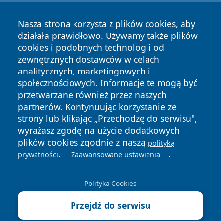
Nasza strona korzysta z plików cookies, aby
działała prawidłowo. Używamy także plików
cookies i podobnych technologii od
zewnętrznych dostawców w celach
analitycznych, marketingowych i
społecznościowych. Informacje te mogą być
przetwarzane również przez naszych
partnerów. Kontynuując korzystanie ze
Copyright © 2026 mojgorzow.pl Wszystkie prawa zastrzeżone.
strony lub klikając „Przechodzę do serwisu",
wyrażasz zgodę na użycie dodatkowych
Polityka
Polityka
plików cookies zgodnie z naszą
polityką
News
Autorzy
Prywatności
Cookies
.
.
prywatności
Zaawansowane ustawienia
Polityka Cookies
Przejdź do serwisu