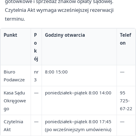
gotówkowe i sprzedaż znaków opłaty sądowej.
Czytelnia Akt wymaga wcześniejszej rezerwacji
terminu.
Punkt
P
Godziny otwarcia
Telef
o
on
k
ój
Biuro
nr
8:00 15:00
—
Podawcze
3
Kasa Sądu
—
poniedziałek–piątek 8:00 14:00
95
Okręgowe
725-
go
67-22
Czytelnia
—
poniedziałek–piątek 8:00 17:45
—
Akt
(po wcześniejszym umówieniu)