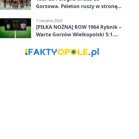
Gorzowa. Peleton ruszy w stronę
Zielonej Góry
1 sierpnia 2026
[PIŁKA NOŻNA] ROW 1964 Rybnik –
Warta Gorzów Wielkopolski 5:1.
Wymarzony początek w Betclic 3.
Lidze Grupa 3 (Grupa III)