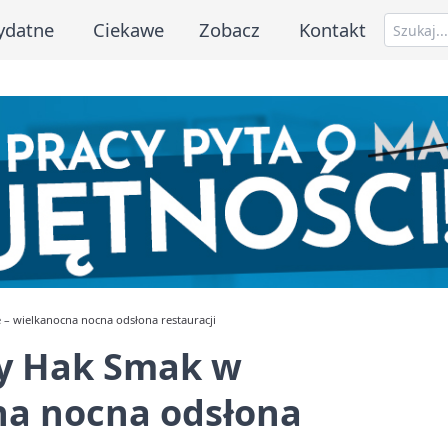
ydatne
Ciekawe
Zobacz
Kontakt
– wielkanocna nocna odsłona restauracji
by Hak Smak w
na nocna odsłona