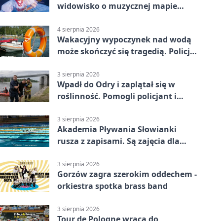
widowisko o muzycznej mapie
Polski
4 sierpnia 2026
Wakacyjny wypoczynek nad wodą
może skończyć się tragedią. Policja
apeluje
3 sierpnia 2026
Wpadł do Odry i zaplątał się w
roślinność. Pomogli policjant i
funkcjonariusz Straży Granicznej
3 sierpnia 2026
Akademia Pływania Słowianki
rusza z zapisami. Są zajęcia dla
dzieci i dorosłych
3 sierpnia 2026
Gorzów zagra szerokim oddechem -
orkiestra spotka brass band
3 sierpnia 2026
Tour de Pologne wraca do