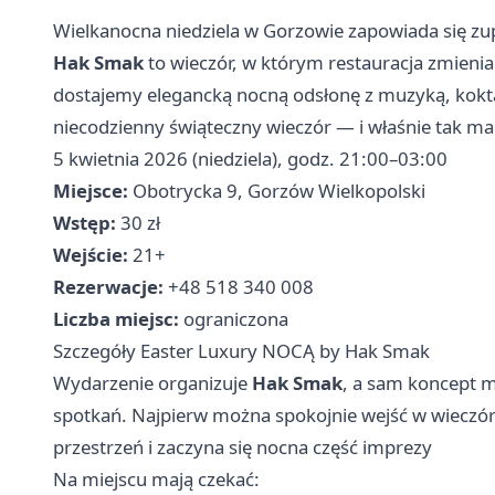
Wielkanocna niedziela w Gorzowie zapowiada się zup
Hak Smak
to wieczór, w którym restauracja zmienia r
dostajemy elegancką nocną odsłonę z muzyką, kokta
niecodzienny świąteczny wieczór — i właśnie tak ma
5 kwietnia 2026 (niedziela), godz. 21:00–03:00
Miejsce:
Obotrycka 9, Gorzów Wielkopolski
Wstęp:
30 zł
Wejście:
21+
Rezerwacje:
+48 518 340 008
Liczba miejsc:
ograniczona
Szczegóły Easter Luxury NOCĄ by Hak Smak
Wydarzenie organizuje
Hak Smak
, a sam koncept m
spotkań. Najpierw można spokojnie wejść w wieczór 
przestrzeń i zaczyna się nocna część imprezy
Na miejscu mają czekać: