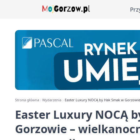
Prz
Strona główna
Wydarzenia
Easter Luxury NOCĄ by Hak Smak w Gorzowie 
Easter Luxury NOCĄ 
Gorzowie – wielkanoc