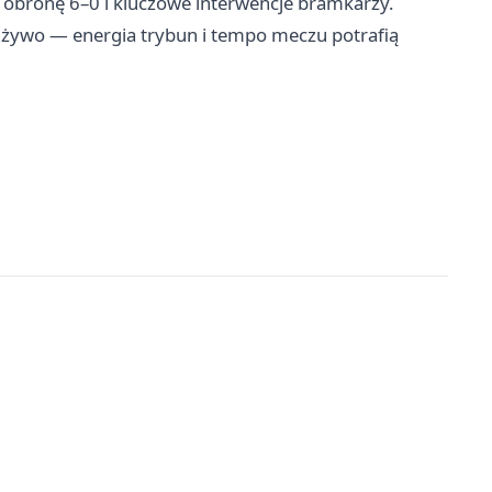
, obronę 6–0 i kluczowe interwencje bramkarzy.
na żywo — energia trybun i tempo meczu potrafią