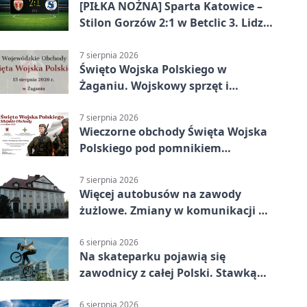
[PIŁKA NOŻNA] Sparta Katowice –
Stilon Gorzów 2:1 w Betclic 3. Lidze
Grupa 3 (Grupa III). Gorzowianie
stracili zwycięstwo w doliczonym
7 sierpnia 2026
Święto Wojska Polskiego w
czasie
Żaganiu. Wojskowy sprzęt i
grochówka
7 sierpnia 2026
Wieczorne obchody Święta Wojska
Polskiego pod pomnikiem
Piłsudskiego
7 sierpnia 2026
Więcej autobusów na zawody
żużlowe. Zmiany w komunikacji w
Gorzowie
6 sierpnia 2026
Na skateparku pojawią się
zawodnicy z całej Polski. Stawką
Puchar Polski BMX
6 sierpnia 2026