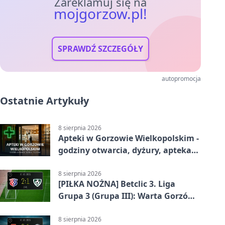
Zareklamuj się na
mojgorzow.pl!
SPRAWDŹ SZCZEGÓŁY
autopromocja
Ostatnie Artykuły
8 sierpnia 2026
Apteki w Gorzowie Wielkopolskim -
godziny otwarcia, dyżury, apteka
całodobowa
8 sierpnia 2026
[PIŁKA NOŻNA] Betclic 3. Liga
Grupa 3 (Grupa III): Warta Gorzów
Wielkopolski – Carina Gubin 2:1
8 sierpnia 2026