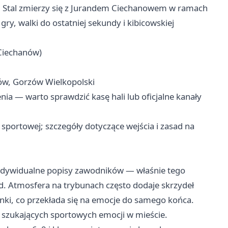
 Stal zmierzy się z Jurandem Ciechanowem w ramach
j gry, walki do ostatniej sekundy i kibicowskiej
 Ciechanów)
gów, Gorzów Wielkopolski
nia — warto sprawdzić kasę hali lub oficjalne kanały
sportowej; szczegóły dotyczące wejścia i zasad na
indywidualne popisy zawodników — właśnie tego
d. Atmosfera na trybunach często dodaje skrzydeł
ki, co przekłada się na emocje do samego końca.
ób szukających sportowych emocji w mieście.