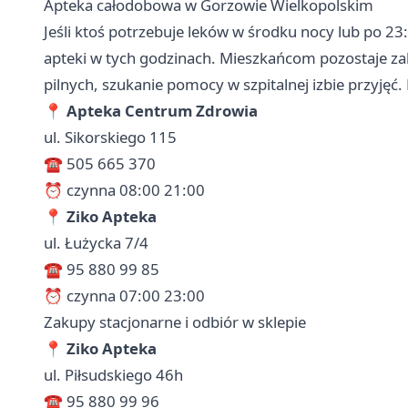
Apteka całodobowa w Gorzowie Wielkopolskim
Jeśli ktoś potrzebuje leków w środku nocy lub po 23
apteki w tych godzinach. Mieszkańcom pozostaje zab
pilnych, szukanie pomocy w szpitalnej izbie przyjęć. 
📍
Apteka Centrum Zdrowia
ul. Sikorskiego 115
☎️ 505 665 370
⏰ czynna 08:00 21:00
📍
Ziko Apteka
ul. Łużycka 7/4
☎️ 95 880 99 85
⏰ czynna 07:00 23:00
Zakupy stacjonarne i odbiór w sklepie
📍
Ziko Apteka
ul. Piłsudskiego 46h
☎️ 95 880 99 96