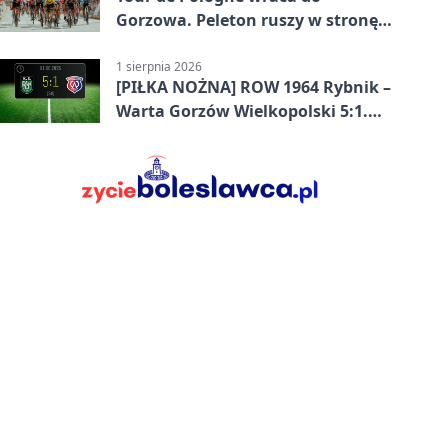
Gorzowa. Peleton ruszy w stronę
Zielonej Góry
1 sierpnia 2026
[PIŁKA NOŻNA] ROW 1964 Rybnik –
Warta Gorzów Wielkopolski 5:1.
Wymarzony początek w Betclic 3.
Lidze Grupa 3 (Grupa III)