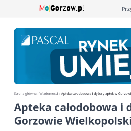
Prz
Strona główna
Wiadomości
Apteka całodobowa i dyżury aptek w Gorzowie
Apteka całodobowa i 
Gorzowie Wielkopolski