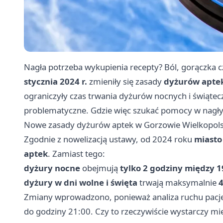
Nagła potrzeba wykupienia recepty? Ból, gorączka c
stycznia 2024 r.
zmieniły się zasady
dyżurów apte
ograniczyły czas trwania dyżurów nocnych i świąte
problematyczne. Gdzie więc szukać pomocy w nagły
Nowe zasady dyżurów aptek w Gorzowie Wielkopol
Zgodnie z nowelizacją ustawy, od 2024 roku
miasto
aptek
. Zamiast tego:
dyżury nocne
obejmują
tylko 2 godziny między 1
dyżury w dni wolne i święta
trwają maksymalnie
4
Zmiany wprowadzono, ponieważ analiza ruchu pacje
do godziny 21:00. Czy to rzeczywiście wystarczy 