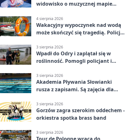
widowisko o muzycznej mapie
Polski
4 sierpnia 2026
Wakacyjny wypoczynek nad wodą
może skończyć się tragedią. Policja
apeluje
3 sierpnia 2026
Wpadł do Odry i zaplątał się w
roślinność. Pomogli policjant i
funkcjonariusz Straży Granicznej
3 sierpnia 2026
Akademia Pływania Słowianki
rusza z zapisami. Są zajęcia dla
dzieci i dorosłych
3 sierpnia 2026
Gorzów zagra szerokim oddechem -
orkiestra spotka brass band
3 sierpnia 2026
Tour de Pologne wraca do