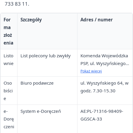
733 83 11.
For
Szczegóły
Adres / numer
ma
złoż
enia
Listo
List polecony lub zwykły
Komenda Wojewódzka
wnie
PSP, ul. Wyszyńskiego
64, 66-400 Gorzów
Pokaż więcej
Wlkp.
Oso
Biuro podawcze
ul. Wyszyńskiego 64, w
biści
godz. 7.30-15.30
e
e-
System e-Doręczeń
AE:PL-71316-98409-
Dorę
GGSCA-33
czeni