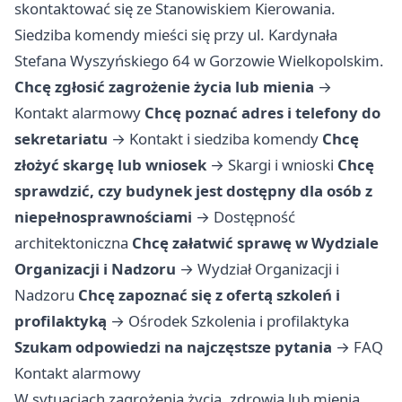
skontaktować się ze Stanowiskiem Kierowania.
Siedziba komendy mieści się przy ul. Kardynała
Stefana Wyszyńskiego 64 w Gorzowie Wielkopolskim.
Chcę zgłosić zagrożenie życia lub mienia
→
Kontakt alarmowy
Chcę poznać adres i telefony do
sekretariatu
→
Kontakt i siedziba komendy
Chcę
złożyć skargę lub wniosek
→
Skargi i wnioski
Chcę
sprawdzić, czy budynek jest dostępny dla osób z
niepełnosprawnościami
→
Dostępność
architektoniczna
Chcę załatwić sprawę w Wydziale
Organizacji i Nadzoru
→
Wydział Organizacji i
Nadzoru
Chcę zapoznać się z ofertą szkoleń i
profilaktyką
→
Ośrodek Szkolenia i profilaktyka
Szukam odpowiedzi na najczęstsze pytania
→
FAQ
Kontakt alarmowy
W sytuacjach zagrożenia życia, zdrowia lub mienia