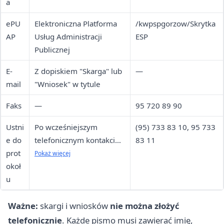
a
ePU
Elektroniczna Platforma
/kwpspgorzow/Skrytka
AP
Usług Administracji
ESP
Publicznej
E-
Z dopiskiem "Skarga" lub
—
mail
"Wniosek" w tytule
Faks
—
95 720 89 90
Ustni
Po wcześniejszym
(95) 733 83 10, 95 733
e do
telefonicznym kontakcie z
83 11
prot
Wydziałem Organizacji i
Pokaż więcej
okoł
Nadzoru
u
Ważne:
skargi i wniosków
nie można złożyć
telefonicznie
. Każde pismo musi zawierać imię,