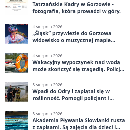
Tatrzańskie Kadry w Gorzowie -
fotografia, która prowadzi w góry.
4 sierpnia 2026
„Śląsk” przywiezie do Gorzowa
widowisko o muzycznej mapie
Polski
4 sierpnia 2026
Wakacyjny wypoczynek nad wodą
może skończyć się tragedią. Policja
apeluje
3 sierpnia 2026
Wpadł do Odry i zaplątał się w
roślinność. Pomogli policjant i
funkcjonariusz Straży Granicznej
3 sierpnia 2026
Akademia Pływania Słowianki rusza
z zapisami. Są zajęcia dla dzieci i