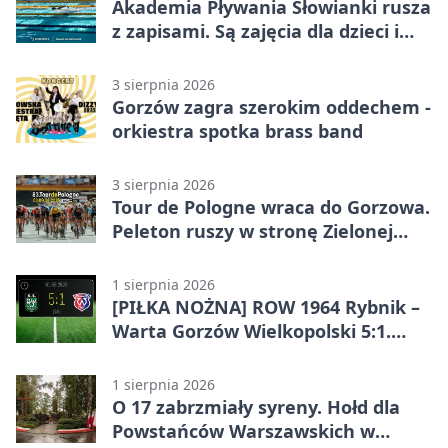
Akademia Pływania Słowianki rusza
z zapisami. Są zajęcia dla dzieci i
dorosłych
3 sierpnia 2026
Gorzów zagra szerokim oddechem -
orkiestra spotka brass band
3 sierpnia 2026
Tour de Pologne wraca do Gorzowa.
Peleton ruszy w stronę Zielonej
Góry
1 sierpnia 2026
[PIŁKA NOŻNA] ROW 1964 Rybnik –
Warta Gorzów Wielkopolski 5:1.
Wymarzony początek w Betclic 3.
Lidze Grupa 3 (Grupa III)
1 sierpnia 2026
O 17 zabrzmiały syreny. Hołd dla
Powstańców Warszawskich w