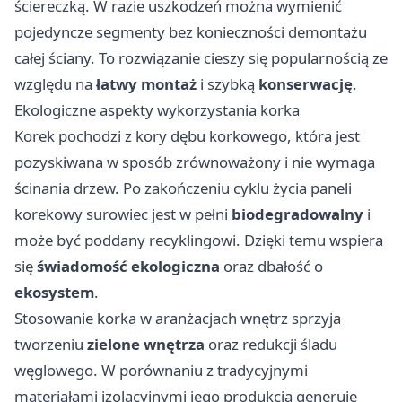
ściereczką. W razie uszkodzeń można wymienić
pojedyncze segmenty bez konieczności demontażu
całej ściany. To rozwiązanie cieszy się popularnością ze
względu na
łatwy montaż
i szybką
konserwację
.
Ekologiczne aspekty wykorzystania korka
Korek pochodzi z kory dębu korkowego, która jest
pozyskiwana w sposób zrównoważony i nie wymaga
ścinania drzew. Po zakończeniu cyklu życia paneli
korekowy surowiec jest w pełni
biodegradowalny
i
może być poddany recyklingowi. Dzięki temu wspiera
się
świadomość ekologiczna
oraz dbałość o
ekosystem
.
Stosowanie korka w aranżacjach wnętrz sprzyja
tworzeniu
zielone wnętrza
oraz redukcji śladu
węglowego. W porównaniu z tradycyjnymi
materiałami izolacyjnymi jego produkcja generuje