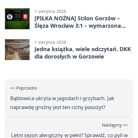
Gorzowie
1 sierpnia 2026
[PIŁKA NOŻNA] Stilon Gorzów –
Ślęza Wrocław 3:1 – wymarzona
inauguracja w Betclic 3. Lidze
Grupa 3 (Grupa III)
1 sierpnia 2026
Jedna książka, wiele odczytań. DKK
dla dorosłych w Gorzowie
<< Poprzedni
Bąblowica ukryta w jagodach i grzybach. Jak
naprawdę groźny jest ten cichy pasożyt?
Następny >>
Letni sezon alergiczny w pełni? Sprawdź, co pyli w