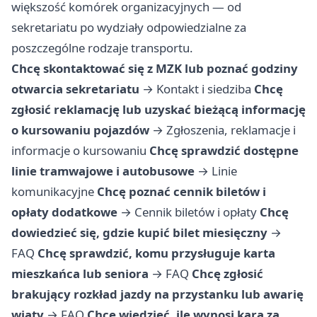
większość komórek organizacyjnych — od
sekretariatu po wydziały odpowiedzialne za
poszczególne rodzaje transportu.
Chcę skontaktować się z MZK lub poznać godziny
otwarcia sekretariatu
→
Kontakt i siedziba
Chcę
zgłosić reklamację lub uzyskać bieżącą informację
o kursowaniu pojazdów
→
Zgłoszenia, reklamacje i
informacje o kursowaniu
Chcę sprawdzić dostępne
linie tramwajowe i autobusowe
→
Linie
komunikacyjne
Chcę poznać cennik biletów i
opłaty dodatkowe
→
Cennik biletów i opłaty
Chcę
dowiedzieć się, gdzie kupić bilet miesięczny
→
FAQ
Chcę sprawdzić, komu przysługuje karta
mieszkańca lub seniora
→
FAQ
Chcę zgłosić
brakujący rozkład jazdy na przystanku lub awarię
wiaty
→
FAQ
Chcę wiedzieć, ile wynosi kara za