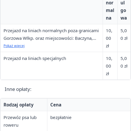
nor
ul
mal
go
na
wa
Przejazd na liniach normalnych poza granicami
10,
5,0
Gorzowa Wlkp. oraz miejscowości: Baczyna,
00
0 zł
Czechów, Chwalęcice, Łagodzin, Wawrów
zł
Pokaż więcej
Przejazd na liniach specjalnych
10,
5,0
00
0 zł
zł
Inne opłaty:
Rodzaj opłaty
Cena
Przewóz psa lub
bezpłatnie
roweru