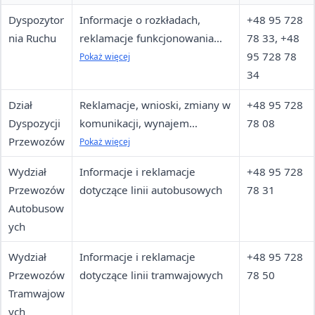
Dyspozytor
Informacje o rozkładach,
+48 95 728
nia Ruchu
reklamacje funkcjonowania
78 33, +48
komunikacji, całodobowa
95 728 78
Pokaż więcej
infolinia
34
Dział
Reklamacje, wnioski, zmiany w
+48 95 728
Dyspozycji
komunikacji, wynajem
78 08
Przewozów
pojazdów, reklama zewnętrzna
Pokaż więcej
Wydział
Informacje i reklamacje
+48 95 728
Przewozów
dotyczące linii autobusowych
78 31
Autobusow
ych
Wydział
Informacje i reklamacje
+48 95 728
Przewozów
dotyczące linii tramwajowych
78 50
Tramwajow
ych