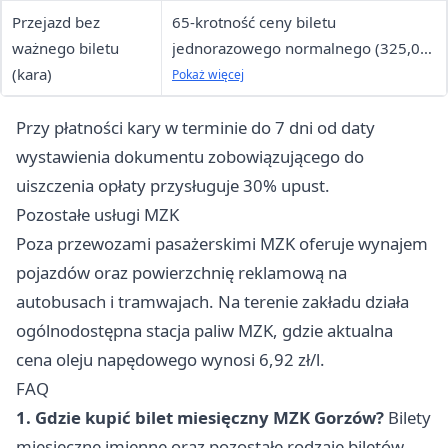
Przejazd bez
65-krotność ceny biletu
ważnego biletu
jednorazowego normalnego (325,00
(kara)
zł)
Pokaż więcej
Przy płatności kary w terminie do 7 dni od daty
wystawienia dokumentu zobowiązującego do
uiszczenia opłaty przysługuje 30% upust.
Pozostałe usługi MZK
Poza przewozami pasażerskimi MZK oferuje wynajem
pojazdów oraz powierzchnię reklamową na
autobusach i tramwajach. Na terenie zakładu działa
ogólnodostępna stacja paliw MZK, gdzie aktualna
cena oleju napędowego wynosi 6,92 zł/l.
FAQ
1. Gdzie kupić bilet miesięczny MZK Gorzów?
Bilety
miesięczne imienne oraz pozostałe rodzaje biletów