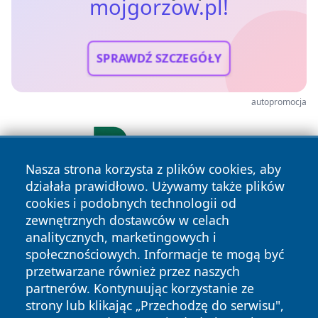
mojgorzow.pl!
SPRAWDŹ SZCZEGÓŁY
autopromocja
Nasza strona korzysta z plików cookies, aby
działała prawidłowo. Używamy także plików
cookies i podobnych technologii od
zewnętrznych dostawców w celach
analitycznych, marketingowych i
społecznościowych. Informacje te mogą być
przetwarzane również przez naszych
partnerów. Kontynuując korzystanie ze
Copyright © 2026 mojgorzow.pl Wszystkie prawa zastrzeżone.
strony lub klikając „Przechodzę do serwisu",