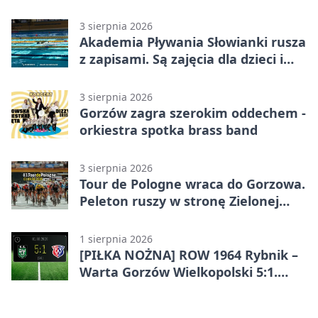
funkcjonariusz Straży Granicznej
3 sierpnia 2026
Akademia Pływania Słowianki rusza
z zapisami. Są zajęcia dla dzieci i
dorosłych
3 sierpnia 2026
Gorzów zagra szerokim oddechem -
orkiestra spotka brass band
3 sierpnia 2026
Tour de Pologne wraca do Gorzowa.
Peleton ruszy w stronę Zielonej
Góry
1 sierpnia 2026
[PIŁKA NOŻNA] ROW 1964 Rybnik –
Warta Gorzów Wielkopolski 5:1.
Wymarzony początek w Betclic 3.
Lidze Grupa 3 (Grupa III)