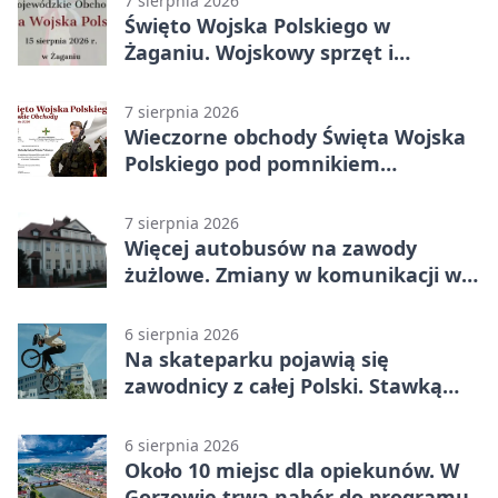
7 sierpnia 2026
czasie
Święto Wojska Polskiego w
Żaganiu. Wojskowy sprzęt i
grochówka
7 sierpnia 2026
Wieczorne obchody Święta Wojska
Polskiego pod pomnikiem
Piłsudskiego
7 sierpnia 2026
Więcej autobusów na zawody
żużlowe. Zmiany w komunikacji w
Gorzowie
6 sierpnia 2026
Na skateparku pojawią się
zawodnicy z całej Polski. Stawką
Puchar Polski BMX
6 sierpnia 2026
Około 10 miejsc dla opiekunów. W
Gorzowie trwa nabór do programu