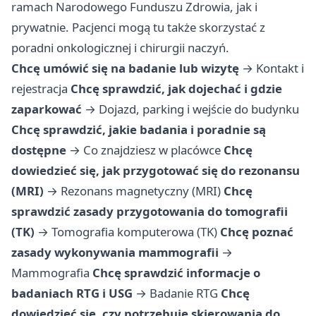
ramach Narodowego Funduszu Zdrowia, jak i
prywatnie. Pacjenci mogą tu także skorzystać z
poradni onkologicznej i chirurgii naczyń.
Chcę umówić się na badanie lub wizytę
→
Kontakt i
rejestracja
Chcę sprawdzić, jak dojechać i gdzie
zaparkować
→
Dojazd, parking i wejście do budynku
Chcę sprawdzić, jakie badania i poradnie są
dostępne
→
Co znajdziesz w placówce
Chcę
dowiedzieć się, jak przygotować się do rezonansu
(MRI)
→
Rezonans magnetyczny (MRI)
Chcę
sprawdzić zasady przygotowania do tomografii
(TK)
→
Tomografia komputerowa (TK)
Chcę poznać
zasady wykonywania mammografii
→
Mammografia
Chcę sprawdzić informacje o
badaniach RTG i USG
→
Badanie RTG
Chcę
dowiedzieć się, czy potrzebuję skierowania do