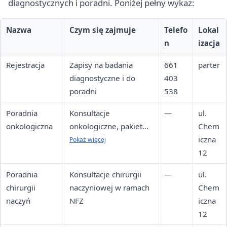
diagnostycznych i poradni. Poniżej pełny wykaz:
Nazwa
Czym się zajmuje
Telefo
Lokal
n
izacja
Rejestracja
Zapisy na badania
661
parter
diagnostyczne i do
403
poradni
538
Poradnia
Konsultacje
—
ul.
onkologiczna
onkologiczne, pakiet
Chem
onkologiczny NFZ,
iczna
Pokaż więcej
wizyty prywatne
12
Poradnia
Konsultacje chirurgii
—
ul.
chirurgii
naczyniowej w ramach
Chem
naczyń
NFZ
iczna
12