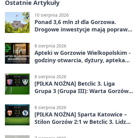
Ostatnie Artykuły
10 sierpnia 2026
Ponad 3,6 mln zł dla Gorzowa.
Drogowe inwestycje mają poprawić
bezpieczeństwo
8 sierpnia 2026
Apteki w Gorzowie Wielkopolskim -
godziny otwarcia, dyżury, apteka
całodobowa
8 sierpnia 2026
[PIŁKA NOŻNA] Betclic 3. Liga
Grupa 3 (Grupa III): Warta Gorzów
Wielkopolski – Carina Gubin 2:1
8 sierpnia 2026
[PIŁKA NOŻNA] Sparta Katowice –
Stilon Gorzów 2:1 w Betclic 3. Lidze
Grupa 3 (Grupa III). Gorzowianie
stracili zwycięstwo w doliczonym