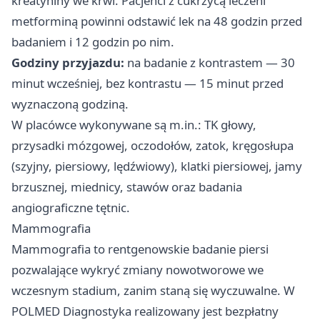
kreatyniny we krwi. Pacjenci z cukrzycą leczeni
metforminą powinni odstawić lek na 48 godzin przed
badaniem i 12 godzin po nim.
Godziny przyjazdu:
na badanie z kontrastem — 30
minut wcześniej, bez kontrastu — 15 minut przed
wyznaczoną godziną.
W placówce wykonywane są m.in.: TK głowy,
przysadki mózgowej, oczodołów, zatok, kręgosłupa
(szyjny, piersiowy, lędźwiowy), klatki piersiowej, jamy
brzusznej, miednicy, stawów oraz badania
angiograficzne tętnic.
Mammografia
Mammografia to rentgenowskie badanie piersi
pozwalające wykryć zmiany nowotworowe we
wczesnym stadium, zanim staną się wyczuwalne. W
POLMED Diagnostyka realizowany jest bezpłatny