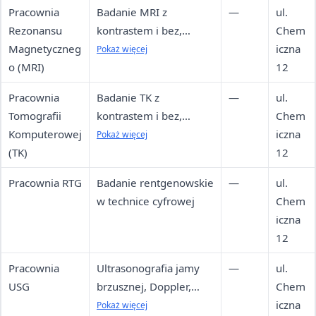
Pracownia
Badanie MRI z
—
ul.
Rezonansu
kontrastem i bez,
Chem
Magnetyczneg
szybki opis do 24h
iczna
Pokaż więcej
o (MRI)
(prywatnie)
12
Pracownia
Badanie TK z
—
ul.
Tomografii
kontrastem i bez,
Chem
Komputerowej
szybki opis do 24h
iczna
Pokaż więcej
(TK)
(prywatnie)
12
Pracownia RTG
Badanie rentgenowskie
—
ul.
w technice cyfrowej
Chem
iczna
12
Pracownia
Ultrasonografia jamy
—
ul.
USG
brzusznej, Doppler,
Chem
piersi, stawów, tarczycy,
iczna
Pokaż więcej