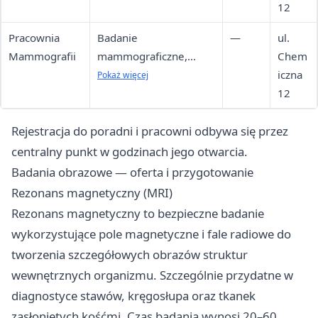
układu moczowego i
12
inne
Pracownia
Badanie
—
ul.
Mammografii
mammograficzne,
Chem
program profilaktyki
iczna
Pokaż więcej
raka piersi (NFZ,
12
kobiety 45-74 lata)
Rejestracja do poradni i pracowni odbywa się przez
centralny punkt w godzinach jego otwarcia.
Badania obrazowe — oferta i przygotowanie
Rezonans magnetyczny (MRI)
Rezonans magnetyczny to bezpieczne badanie
wykorzystujące pole magnetyczne i fale radiowe do
tworzenia szczegółowych obrazów struktur
wewnętrznych organizmu. Szczególnie przydatne w
diagnostyce stawów, kręgosłupa oraz tkanek
zasłoniętych kośćmi. Czas badania wynosi 20–60