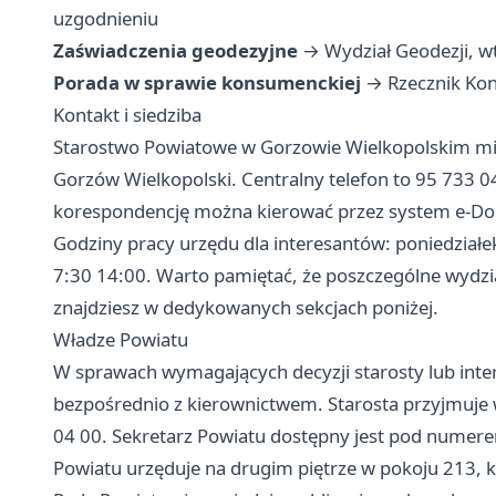
uzgodnieniu
Zaświadczenia geodezyjne
→ Wydział Geodezji, wt
Porada w sprawie konsumenckiej
→ Rzecznik Kon
Kontakt i siedziba
Starostwo Powiatowe w Gorzowie Wielkopolskim mieśc
Gorzów Wielkopolski. Centralny telefon to 95 733 0
korespondencję można kierować przez system e-Dor
Godziny pracy urzędu dla interesantów: poniedziałe
7:30 14:00. Warto pamiętać, że poszczególne wydzi
znajdziesz w dedykowanych sekcjach poniżej.
Władze Powiatu
W sprawach wymagających decyzji starosty lub int
bezpośrednio z kierownictwem. Starosta przyjmuje 
04 00. Sekretarz Powiatu dostępny jest pod numerem
Powiatu urzęduje na drugim piętrze w pokoju 213, k