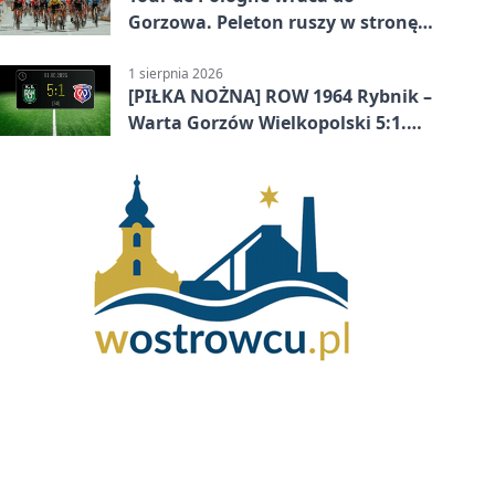
Gorzowa. Peleton ruszy w stronę
Zielonej Góry
1 sierpnia 2026
[PIŁKA NOŻNA] ROW 1964 Rybnik –
Warta Gorzów Wielkopolski 5:1.
Wymarzony początek w Betclic 3.
Lidze Grupa 3 (Grupa III)