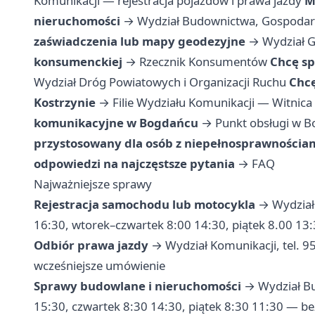
Komunikacji — rejestracja pojazdów i prawa jazdy
M
nieruchomości
→
Wydział Budownictwa, Gospodar
zaświadczenia lub mapy geodezyjne
→
Wydział Ge
konsumenckiej
→
Rzecznik Konsumentów
Chcę s
Wydział Dróg Powiatowych i Organizacji Ruchu
Chcę
Kostrzynie
→
Filie Wydziału Komunikacji — Witnica
komunikacyjne w Bogdańcu
→
Punkt obsługi w 
przystosowany dla osób z niepełnosprawnościa
odpowiedzi na najczęstsze pytania
→
FAQ
Najważniejsze sprawy
Rejestracja samochodu lub motocykla
→ Wydział 
16:30, wtorek–czwartek 8:00 14:30, piątek 8.00 13
Odbiór prawa jazdy
→ Wydział Komunikacji, tel. 
wcześniejsze umówienie
Sprawy budowlane i nieruchomości
→ Wydział Bu
15:30, czwartek 8:30 14:30, piątek 8:30 11:30 — b