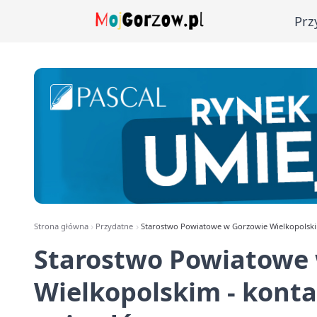
Prz
Strona główna
Przydatne
Starostwo Powiatowe w Gorzowie Wielkopolskim 
Starostwo Powiatowe
Wielkopolskim - kontak