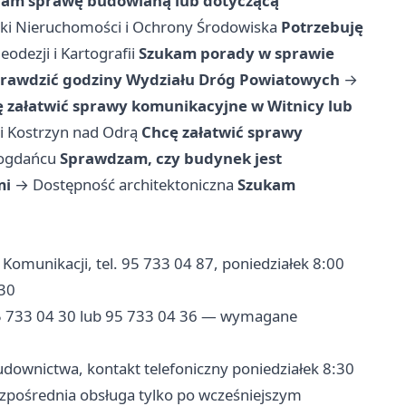
am sprawę budowlaną lub dotyczącą
ki Nieruchomości i Ochrony Środowiska
Potrzebuję
odezji i Kartografii
Szukam porady w sprawie
prawdzić godziny Wydziału Dróg Powiatowych
→
 załatwić sprawy komunikacyjne w Witnicy lub
 i Kostrzyn nad Odrą
Chcę załatwić sprawy
Bogdańcu
Sprawdzam, czy budynek jest
mi
→
Dostępność architektoniczna
Szukam
Komunikacji, tel. 95 733 04 87, poniedziałek 8:00
:30
95 733 04 30 lub 95 733 04 36 — wymagane
downictwa, kontakt telefoniczny poniedziałek 8:30
ezpośrednia obsługa tylko po wcześniejszym