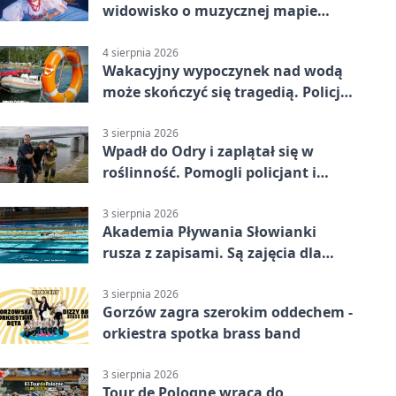
widowisko o muzycznej mapie
Polski
4 sierpnia 2026
Wakacyjny wypoczynek nad wodą
może skończyć się tragedią. Policja
apeluje
3 sierpnia 2026
Wpadł do Odry i zaplątał się w
roślinność. Pomogli policjant i
funkcjonariusz Straży Granicznej
3 sierpnia 2026
Akademia Pływania Słowianki
rusza z zapisami. Są zajęcia dla
dzieci i dorosłych
3 sierpnia 2026
Gorzów zagra szerokim oddechem -
orkiestra spotka brass band
3 sierpnia 2026
Tour de Pologne wraca do