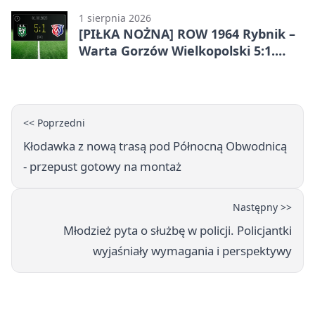
1 sierpnia 2026
[PIŁKA NOŻNA] ROW 1964 Rybnik –
Warta Gorzów Wielkopolski 5:1.
Wymarzony początek w Betclic 3.
Lidze Grupa 3 (Grupa III)
<< Poprzedni
Kłodawka z nową trasą pod Północną Obwodnicą
- przepust gotowy na montaż
Następny >>
Młodzież pyta o służbę w policji. Policjantki
wyjaśniały wymagania i perspektywy