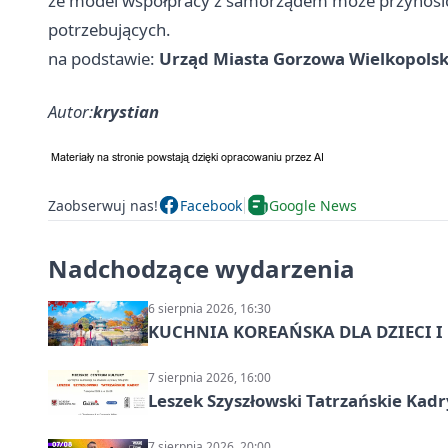
że model współpracy z samorządem może przynosić k
potrzebujących.
na podstawie:
Urząd Miasta Gorzowa Wielkopols
Autor:
krystian
Zaobserwuj nas!
Facebook
Google News
Nadchodzące wydarzenia
6 sierpnia 2026, 16:30
KUCHNIA KOREAŃSKA DLA DZIECI I M
7 sierpnia 2026, 16:00
Leszek Szyszłowski Tatrzańskie Kadr
7 sierpnia 2026, 20:00