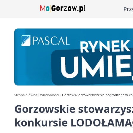
Prz
Strona główna
Wiadomości
Gorzowskie stowarzyszenie nagrodzone w k
Gorzowskie stowarzys
konkursie LODOŁAMA