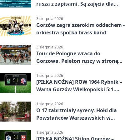
rusza z zapisami. Są zajęcia dla
dzieci i dorosłych
3 sierpnia 2026
Gorzów zagra szerokim oddechem -
orkiestra spotka brass band
3 sierpnia 2026
Tour de Pologne wraca do
Gorzowa. Peleton ruszy w stronę
Zielonej Góry
1 sierpnia 2026
[PIŁKA NOŻNA] ROW 1964 Rybnik –
Warta Gorzów Wielkopolski 5:1.
Wymarzony początek w Betclic 3.
Lidze Grupa 3 (Grupa III)
1 sierpnia 2026
O 17 zabrzmiały syreny. Hołd dla
Powstańców Warszawskich w
Gorzowie
1 sierpnia 2026
[PIŁKA NOŻNA] Stilon Gorzów –