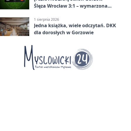
Ślęza Wrocław 3:1 – wymarzona
inauguracja w Betclic 3. Lidze
Grupa 3 (Grupa III)
1 sierpnia 2026
Jedna książka, wiele odczytań. DKK
dla dorosłych w Gorzowie