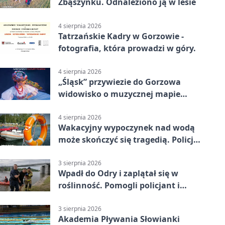
Zbąszynku. Odnaleziono ją w lesie
4 sierpnia 2026
Tatrzańskie Kadry w Gorzowie -
fotografia, która prowadzi w góry.
4 sierpnia 2026
„Śląsk” przywiezie do Gorzowa
widowisko o muzycznej mapie
Polski
4 sierpnia 2026
Wakacyjny wypoczynek nad wodą
może skończyć się tragedią. Policja
apeluje
3 sierpnia 2026
Wpadł do Odry i zaplątał się w
roślinność. Pomogli policjant i
funkcjonariusz Straży Granicznej
3 sierpnia 2026
Akademia Pływania Słowianki