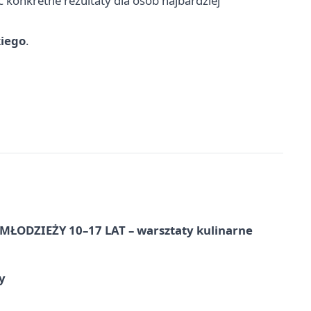
onkretne rezultaty dla osób najbardziej
kiego
.
ŁODZIEŻY 10–17 LAT – warsztaty kulinarne
y