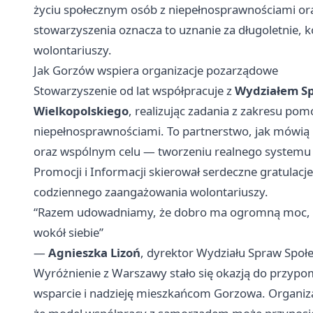
życiu społecznym osób z niepełnosprawnościami or
stowarzyszenia oznacza to uznanie za długoletnie, 
wolontariuszy.
Jak Gorzów wspiera organizacje pozarządowe
Stowarzyszenie od lat współpracuje z
Wydziałem Sp
Wielkopolskiego
, realizując zadania z zakresu pomo
niepełnosprawnościami. To partnerstwo, jak mówią ur
oraz wspólnym celu — tworzeniu realnego systemu 
Promocji i Informacji skierował serdeczne gratulacj
codziennego zaangażowania wolontariuszy.
“Razem udowadniamy, że dobro ma ogromną moc, a l
wokół siebie”
—
Agnieszka Lizoń
, dyrektor Wydziału Spraw Społ
Wyróżnienie z Warszawy stało się okazją do przypom
wsparcie i nadzieję mieszkańcom Gorzowa. Organiza