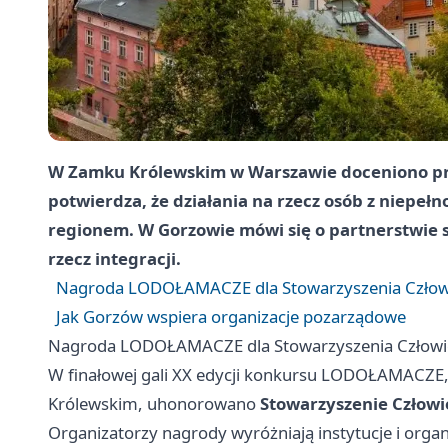
W Zamku Królewskim w Warszawie doceniono pr
potwierdza, że działania na rzecz osób z niepeł
regionem. W Gorzowie mówi się o partnerstwie sa
rzecz integracji.
Nagroda LODOŁAMACZE dla Stowarzyszenia Człowie
Jak Gorzów wspiera organizacje pozarządowe
Nagroda LODOŁAMACZE dla Stowarzyszenia Człowiek
W finałowej gali XX edycji konkursu LODOŁAMACZE,
Królewskim, uhonorowano
Stowarzyszenie Człowi
Organizatorzy nagrody wyróżniają instytucje i organ