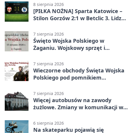
8 sierpnia 2026
[PIŁKA NOŻNA] Sparta Katowice –
Stilon Gorzów 2:1 w Betclic 3. Lidze
Grupa 3 (Grupa III). Gorzowianie
stracili zwycięstwo w doliczonym
7 sierpnia 2026
czasie
Święto Wojska Polskiego w
Żaganiu. Wojskowy sprzęt i
grochówka
7 sierpnia 2026
Wieczorne obchody Święta Wojska
Polskiego pod pomnikiem
Piłsudskiego
7 sierpnia 2026
Więcej autobusów na zawody
żużlowe. Zmiany w komunikacji w
Gorzowie
6 sierpnia 2026
Na skateparku pojawią się