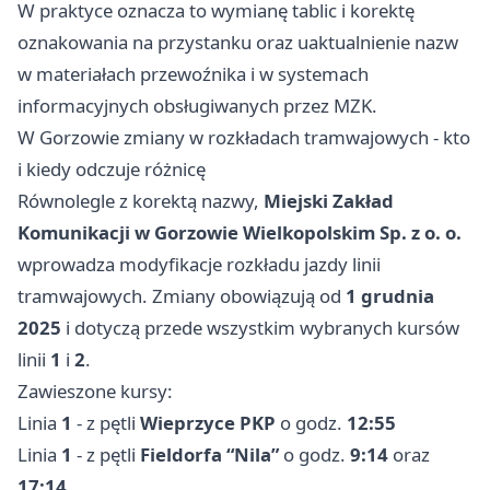
W praktyce oznacza to wymianę tablic i korektę
oznakowania na przystanku oraz uaktualnienie nazw
w materiałach przewoźnika i w systemach
informacyjnych obsługiwanych przez MZK.
W Gorzowie zmiany w rozkładach tramwajowych - kto
i kiedy odczuje różnicę
Równolegle z korektą nazwy,
Miejski Zakład
Komunikacji w Gorzowie Wielkopolskim Sp. z o. o.
wprowadza modyfikacje rozkładu jazdy linii
tramwajowych. Zmiany obowiązują od
1 grudnia
2025
i dotyczą przede wszystkim wybranych kursów
linii
1
i
2
.
Zawieszone kursy:
Linia
1
- z pętli
Wieprzyce PKP
o godz.
12:55
Linia
1
- z pętli
Fieldorfa “Nila”
o godz.
9:14
oraz
17:14