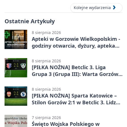
Kolejne wydarzenia
Ostatnie Artykuły
8 sierpnia 2026
Apteki w Gorzowie Wielkopolskim -
godziny otwarcia, dyżury, apteka
całodobowa
8 sierpnia 2026
[PIŁKA NOŻNA] Betclic 3. Liga
Grupa 3 (Grupa III): Warta Gorzów
Wielkopolski – Carina Gubin 2:1
8 sierpnia 2026
[PIŁKA NOŻNA] Sparta Katowice –
Stilon Gorzów 2:1 w Betclic 3. Lidze
Grupa 3 (Grupa III). Gorzowianie
stracili zwycięstwo w doliczonym
7 sierpnia 2026
czasie
Święto Wojska Polskiego w