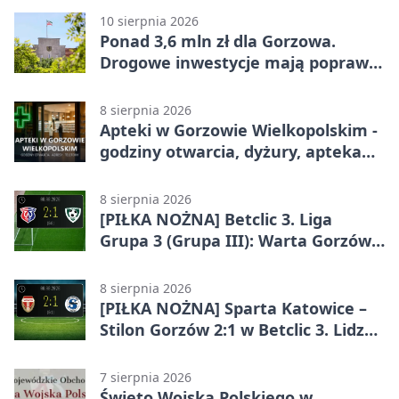
10 sierpnia 2026
Ponad 3,6 mln zł dla Gorzowa.
Drogowe inwestycje mają poprawić
bezpieczeństwo
8 sierpnia 2026
Apteki w Gorzowie Wielkopolskim -
godziny otwarcia, dyżury, apteka
całodobowa
8 sierpnia 2026
[PIŁKA NOŻNA] Betclic 3. Liga
Grupa 3 (Grupa III): Warta Gorzów
Wielkopolski – Carina Gubin 2:1
8 sierpnia 2026
[PIŁKA NOŻNA] Sparta Katowice –
Stilon Gorzów 2:1 w Betclic 3. Lidze
Grupa 3 (Grupa III). Gorzowianie
stracili zwycięstwo w doliczonym
7 sierpnia 2026
czasie
Święto Wojska Polskiego w