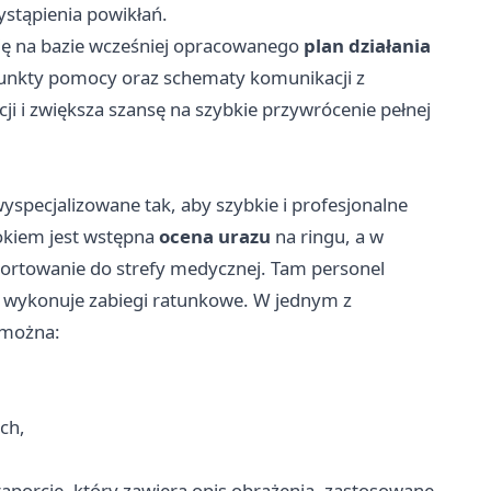
stąpienia powikłań.
ię na bazie wcześniej opracowanego
plan działania
 punkty pomocy oraz schematy komunikacji z
cji i zwiększa szansę na szybkie przywrócenie pełnej
specjalizowane tak, aby szybkie i profesjonalne
okiem jest wstępna
ocena urazu
na ringu, a w
sportowanie do strefy medycznej. Tam personel
y wykonuje zabiegi ratunkowe. W jednym z
 można:
ch,
porcie, który zawiera opis obrażenia, zastosowane