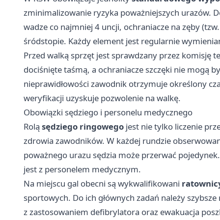
zminimalizowanie ryzyka poważniejszych urazów. Do
wadze co najmniej 4 uncji, ochraniacze na zęby (tzw
śródstopie. Każdy element jest regularnie wymien
Przed walką sprzęt jest sprawdzany przez komisję 
dociśnięte taśmą, a ochraniacze szczęki nie mogą b
nieprawidłowości zawodnik otrzymuje określony cz
weryfikacji uzyskuje pozwolenie na walkę.
Obowiązki sędziego i personelu medycznego
Rolą
sędziego ringowego
jest nie tylko liczenie p
zdrowia zawodników. W każdej rundzie obserwowana j
poważnego urazu sędzia może przerwać pojedynek. 
jest z personelem medycznym.
Na miejscu gal obecni są wykwalifikowani
ratownic
sportowych. Do ich głównych zadań należy szybsze r
z zastosowaniem defibrylatora oraz ewakuacja posz