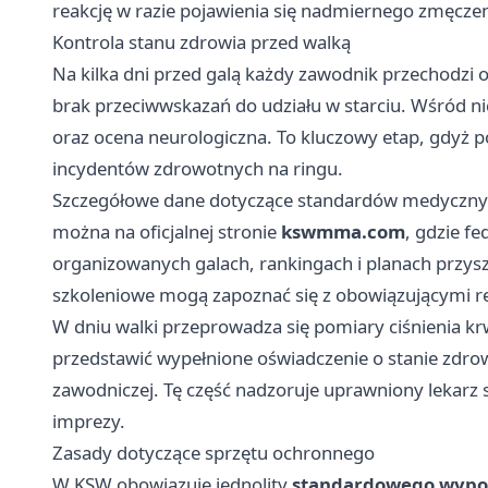
reakcję w razie pojawienia się nadmiernego zmęczen
Kontrola stanu zdrowia przed walką
Na kilka dni przed galą każdy zawodnik przechodzi 
brak przeciwwskazań do udziału w starciu. Wśród ni
oraz ocena neurologiczna. To kluczowy etap, gdyż
incydentów zdrowotnych na ringu.
Szczegółowe dane dotyczące standardów medyczny
można na oficjalnej stronie
kswmma.com
, gdzie f
organizowanych galach, rankingach i planach przy
szkoleniowe mogą zapoznać się z obowiązującymi r
W dniu walki przeprowadza się pomiary ciśnienia kr
przedstawić wypełnione oświadczenie o stanie zdrowi
zawodniczej. Tę część nadzoruje uprawniony lekarz 
imprezy.
Zasady dotyczące sprzętu ochronnego
W KSW obowiązuje jednolity
standardowego wypo