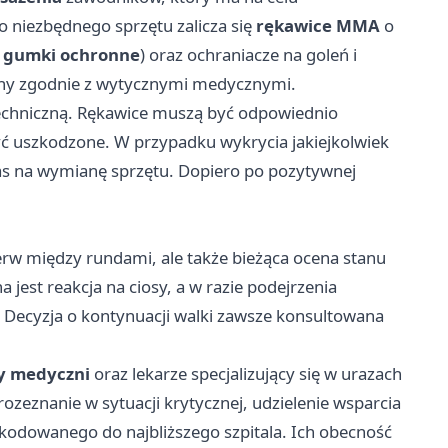
 niezbędnego sprzętu zalicza się
rękawice MMA
o
.
gumki ochronne
) oraz ochraniacze na goleń i
iany zgodnie z wytycznymi medycznymi.
techniczną. Rękawice muszą być odpowiednio
yć uszkodzone. W przypadku wykrycia jakiejkolwiek
as na wymianę sprzętu. Dopiero po pozytywnej
rzerw między rundami, ale także bieżąca ocena stanu
est reakcja na ciosy, a w razie podejrzenia
Decyzja o kontynuacji walki zawsze konsultowana
y medyczni
oraz lekarze specjalizujący się w urazach
ozeznanie w sytuacji krytycznej, udzielenie wsparcia
kodowanego do najbliższego szpitala. Ich obecność