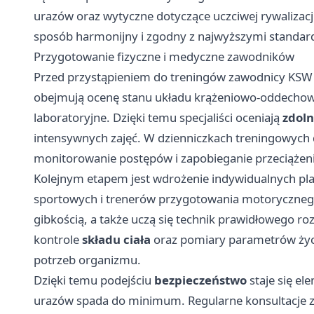
urazów oraz wytyczne dotyczące uczciwej rywalizacj
sposób harmonijny i zgodny z najwyższymi standar
Przygotowanie fizyczne i medyczne zawodników
Przed przystąpieniem do treningów zawodnicy KS
obejmują ocenę stanu układu krążeniowo-oddechow
laboratoryjne. Dzięki temu specjaliści oceniają
zdol
intensywnych zajęć. W dzienniczkach treningowych
monitorowanie postępów i zapobieganie przeciążen
Kolejnym etapem jest wdrożenie indywidualnych pla
sportowych i trenerów przygotowania motorycznego.
gibkością, a także uczą się technik prawidłowego r
kontrole
składu ciała
oraz pomiary parametrów życ
potrzeb organizmu.
Dzięki temu podejściu
bezpieczeństwo
staje się e
urazów spada do minimum. Regularne konsultacje z 