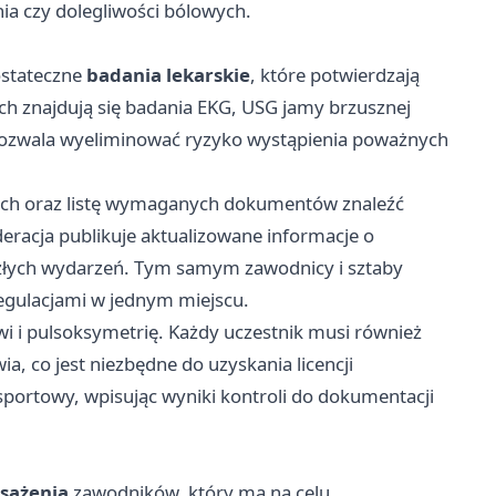
ia czy dolegliwości bólowych.
ostateczne
badania lekarskie
, które potwierdzają
ch znajdują się badania EKG, USG jamy brzusznej
 pozwala wyeliminować ryzyko wystąpienia poważnych
ch oraz listę wymaganych dokumentów znaleźć
ederacja publikuje aktualizowane informacje o
szłych wydarzeń. Tym samym zawodnicy i sztaby
egulacjami w jednym miejscu.
wi i pulsoksymetrię. Każdy uczestnik musi również
a, co jest niezbędne do uzyskania licencji
sportowy, wpisując wyniki kontroli do dokumentacji
sażenia
zawodników, który ma na celu