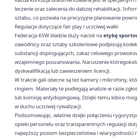
leczenie oraz zalecenia do dalszej rehabilitacji. Info
sztabu, co pozwala na precyzyjne planowanie powro
Regulacje dotyczące fair play i uczciwej walki
Federacja KSW kładzie duży nacisk na
etykę sport
zawodnicy oraz sztaby szkoleniowe podpisują kode
substancji dopingujących, zakaz celowego prowoko
wzajemnego poszanowania. Naruszenie któregokolw
dyskwalifikacją lub zawieszeniem licencji.
W trakcie gali obecne są też kamery i mikrofony, kt
ringiem. Materiały te podlegają analizie w razie zg
lub komisję antydopingową. Dzięki temu kibice mog
w duchu uczciwej rywalizacji.
Podsumowując, właśnie dzięki połączeniu rygoryst
opieki personelu oraz transparentnych regulacji do
najwyższy poziom bezpieczeństwa i wiarygodności n