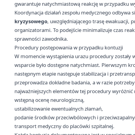
gwarantuje natychmiastową reakcję w przypadku wy
Koordynacja działań zespołu medycznego odbywa s
kryzysowego
, uwzględniającego trasę ewakuacji,
organizatorami. To podejście minimalizuje czas reak
sprawności zawodnika.
Procedury postępowania w przypadku kontuzji
W momencie wystąpienia urazu procedury zostały wy
wsparcie było dostępne natychmiast. Pierwszym kr
następnym etapie następuje stabilizacja i przetran
przeprowadza dokładne badania, a w razie potrzeb
najważniejszych elementów tej procedury wyróżnić
wstępną ocenę neurologiczną,
ustabilizowanie ewentualnych złamań,
podanie środków przeciwbólowych i przeciwzapalny
transport medyczny do placówki szpitalnej.
Każda kontuzja dokumentowana jest w specjalnym ra