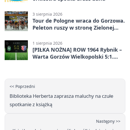
3 sierpnia 2026
Tour de Pologne wraca do Gorzowa.
Peleton ruszy w stronę Zielonej
Góry
1 sierpnia 2026
[PIŁKA NOŻNA] ROW 1964 Rybnik –
Warta Gorzów Wielkopolski 5:1.
Wymarzony początek w Betclic 3.
Lidze Grupa 3 (Grupa III)
<< Poprzedni
Biblioteka Herberta zaprasza maluchy na czułe
spotkanie z książką
Następny >>