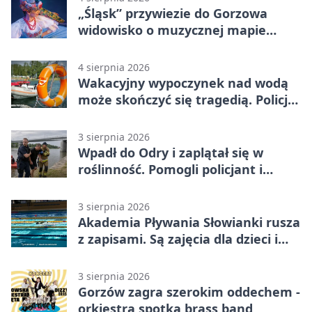
„Śląsk” przywiezie do Gorzowa
widowisko o muzycznej mapie
Polski
4 sierpnia 2026
Wakacyjny wypoczynek nad wodą
może skończyć się tragedią. Policja
apeluje
3 sierpnia 2026
Wpadł do Odry i zaplątał się w
roślinność. Pomogli policjant i
funkcjonariusz Straży Granicznej
3 sierpnia 2026
Akademia Pływania Słowianki rusza
z zapisami. Są zajęcia dla dzieci i
dorosłych
3 sierpnia 2026
Gorzów zagra szerokim oddechem -
orkiestra spotka brass band