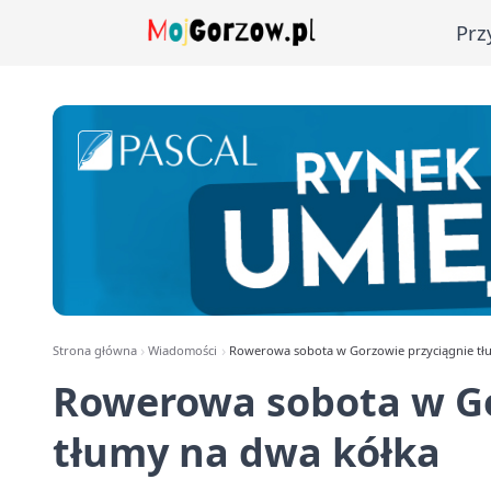
Prz
Strona główna
Wiadomości
Rowerowa sobota w Gorzowie przyciągnie tł
Rowerowa sobota w Go
tłumy na dwa kółka