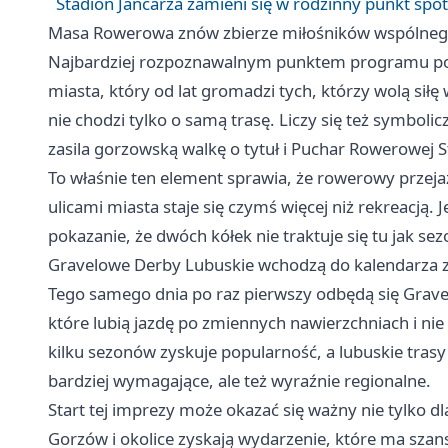
Stadion Jancarza zamieni się w rodzinny punkt spo
Masa Rowerowa znów zbierze miłośników wspólneg
Najbardziej rozpoznawalnym punktem programu poz
miasta, który od lat gromadzi tych, którzy wolą sił
nie chodzi tylko o samą trasę. Liczy się też symbol
zasila gorzowską walkę o tytuł i Puchar Rowerowej St
To właśnie ten element sprawia, że rowerowy przej
ulicami miasta staje się czymś więcej niż rekreacją.
pokazanie, że dwóch kółek nie traktuje się tu jak se
Gravelowe Derby Lubuskie wchodzą do kalendarza
Tego samego dnia po raz pierwszy odbędą się Grave
które lubią jazdę po zmiennych nawierzchniach i nie
kilku sezonów zyskuje popularność, a lubuskie trasy
bardziej wymagające, ale też wyraźnie regionalne.
Start tej imprezy może okazać się ważny nie tylko dl
Gorzów i okolice zyskają wydarzenie, które ma szan