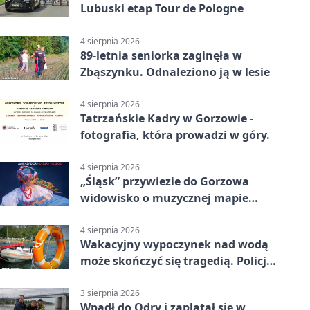
Lubuski etap Tour de Pologne
4 sierpnia 2026
89-letnia seniorka zaginęła w
Zbąszynku. Odnaleziono ją w lesie
4 sierpnia 2026
Tatrzańskie Kadry w Gorzowie -
fotografia, która prowadzi w góry.
4 sierpnia 2026
„Śląsk” przywiezie do Gorzowa
widowisko o muzycznej mapie
Polski
4 sierpnia 2026
Wakacyjny wypoczynek nad wodą
może skończyć się tragedią. Policja
apeluje
3 sierpnia 2026
Wpadł do Odry i zaplątał się w