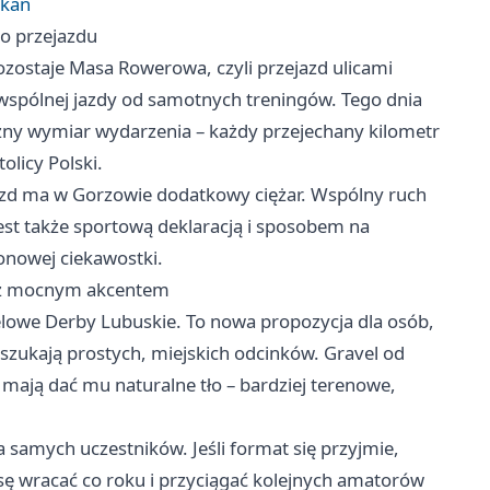
tkań
o przejazdu
ostaje Masa Rowerowa, czyli przejazd ulicami
ę wspólnej jazdy od samotnych treningów. Tego dnia
iczny wymiar wydarzenia – każdy przejechany kilometr
olicy Polski.
azd ma w Gorzowie dodatkowy ciężar. Wspólny ruch
 Jest także sportową deklaracją i sposobem na
zonowej ciekawostki.
 z mocnym akcentem
lowe Derby Lubuskie. To nowa propozycja dla osób,
 szukają prostych, miejskich odcinków. Gravel od
 mają dać mu naturalne tło – bardziej terenowe,
a samych uczestników. Jeśli format się przyjmie,
sę wracać co roku i przyciągać kolejnych amatorów