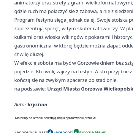
animatorzy oraz strefy z grami wielkoformatowymi, c
gdzie ruch ma połączyć się z zabawą, a nie z siedze
Program festynu sięga jednak dalej. Swoje stoiska
zaprezentują sprzęt, w tym skuter ratowniczy. W pla
kulkami oraz wioska wikingów z pokazami i historycz
gastronomiczna, w której będzie można złapać odd
chwilę dłużej.
W efekcie sobota ma być w Gorzowie dniem bez szty
pojedzie. Kto woli, zajrzy na festyn. A kto przyjdzie 
kończą się na zwykłym spacerze po stadionie.
na podstawie:
Urząd Miasta Gorzowa Wielkopols
Autor:
krystian
Zaobserwuj nas!
Facebook
Google News