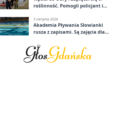
roślinność. Pomogli policjant i
funkcjonariusz Straży Granicznej
3 sierpnia 2026
Akademia Pływania Słowianki
rusza z zapisami. Są zajęcia dla
dzieci i dorosłych