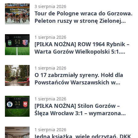
3 sierpnia 2026
Tour de Pologne wraca do Gorzowa.
Peleton ruszy w stronę Zielonej
Góry
1 sierpnia 2026
[PIŁKA NOŻNA] ROW 1964 Rybnik –
Warta Gorzów Wielkopolski 5:1.
Wymarzony początek w Betclic 3.
Lidze Grupa 3 (Grupa III)
1 sierpnia 2026
O 17 zabrzmiały syreny. Hołd dla
Powstańców Warszawskich w
Gorzowie
1 sierpnia 2026
[PIŁKA NOŻNA] Stilon Gorzów –
Ślęza Wrocław 3:1 – wymarzona
inauguracja w Betclic 3. Lidze
Grupa 3 (Grupa III)
1 sierpnia 2026
Jedna książka, wiele odczytań. DKK