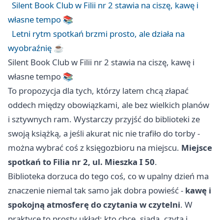
Silent Book Club w Filii nr 2 stawia na ciszę, kawę i
własne tempo 📚
Letni rytm spotkań brzmi prosto, ale działa na
wyobraźnię ☕
Silent Book Club w Filii nr 2 stawia na ciszę, kawę i
własne tempo 📚
To propozycja dla tych, którzy latem chcą złapać
oddech między obowiązkami, ale bez wielkich planów
i sztywnych ram. Wystarczy przyjść do biblioteki ze
swoją książką, a jeśli akurat nic nie trafiło do torby -
można wybrać coś z księgozbioru na miejscu.
Miejsce
spotkań to Filia nr 2, ul. Mieszka I 50
.
Biblioteka dorzuca do tego coś, co w upalny dzień ma
znaczenie niemal tak samo jak dobra powieść -
kawę i
spokojną atmosferę do czytania w czytelni
. W
praktyce to prosty układ: kto chce, siada, czyta i