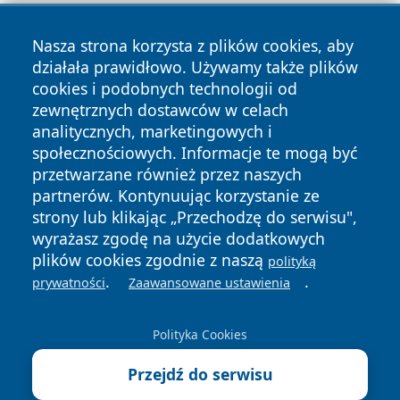
Nasza strona korzysta z plików cookies, aby
działała prawidłowo. Używamy także plików
cookies i podobnych technologii od
zewnętrznych dostawców w celach
analitycznych, marketingowych i
Copyright © 2026 mojgorzow.pl Wszystkie prawa zastrzeżone.
społecznościowych. Informacje te mogą być
przetwarzane również przez naszych
partnerów. Kontynuując korzystanie ze
Polityka
Polityka
News
Autorzy
strony lub klikając „Przechodzę do serwisu",
Prywatności
Cookies
wyrażasz zgodę na użycie dodatkowych
plików cookies zgodnie z naszą
polityką
.
.
prywatności
Zaawansowane ustawienia
Polityka Cookies
Przejdź do serwisu