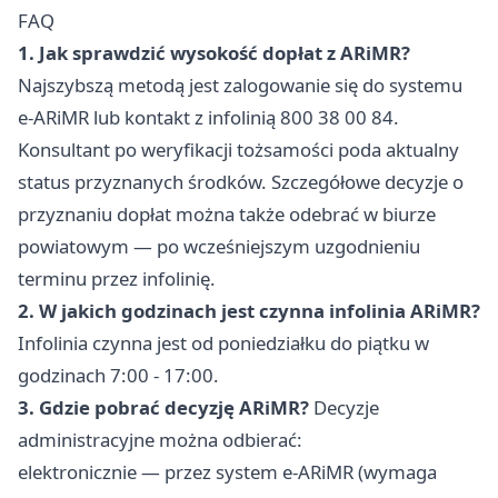
FAQ
1. Jak sprawdzić wysokość dopłat z ARiMR?
Najszybszą metodą jest zalogowanie się do systemu
e-ARiMR lub kontakt z infolinią 800 38 00 84.
Konsultant po weryfikacji tożsamości poda aktualny
status przyznanych środków. Szczegółowe decyzje o
przyznaniu dopłat można także odebrać w biurze
powiatowym — po wcześniejszym uzgodnieniu
terminu przez infolinię.
2. W jakich godzinach jest czynna infolinia ARiMR?
Infolinia czynna jest od poniedziałku do piątku w
godzinach 7:00 - 17:00.
3. Gdzie pobrać decyzję ARiMR?
Decyzje
administracyjne można odbierać:
elektronicznie — przez system e-ARiMR (wymaga