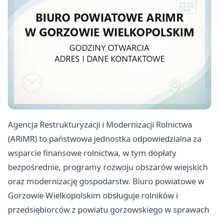
Agencja Restrukturyzacji i Modernizacji Rolnictwa
(ARiMR) to państwowa jednostka odpowiedzialna za
wsparcie finansowe rolnictwa, w tym dopłaty
bezpośrednie, programy rozwoju obszarów wiejskich
oraz modernizację gospodarstw. Biuro powiatowe w
Gorzowie Wielkopolskim obsługuje rolników i
przedsiębiorców z powiatu gorzowskiego w sprawach