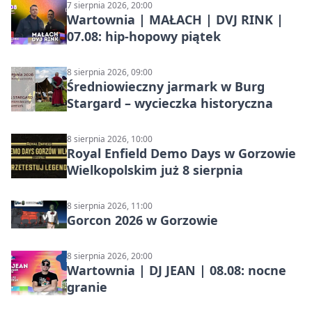
7 sierpnia 2026, 20:00
Wartownia | MAŁACH | DVJ RINK |
07.08: hip-hopowy piątek
8 sierpnia 2026, 09:00
Średniowieczny jarmark w Burg
Stargard – wycieczka historyczna
8 sierpnia 2026, 10:00
Royal Enfield Demo Days w Gorzowie
Wielkopolskim już 8 sierpnia
8 sierpnia 2026, 11:00
Gorcon 2026 w Gorzowie
8 sierpnia 2026, 20:00
Wartownia | DJ JEAN | 08.08: nocne
granie