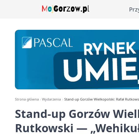
Prz
Strona główna
Wydarzenia
Stand-up Gorzów Wielkopolski: Rafał Rutkows
Stand-up Gorzów Wielk
Rutkowski — „Wehikuł