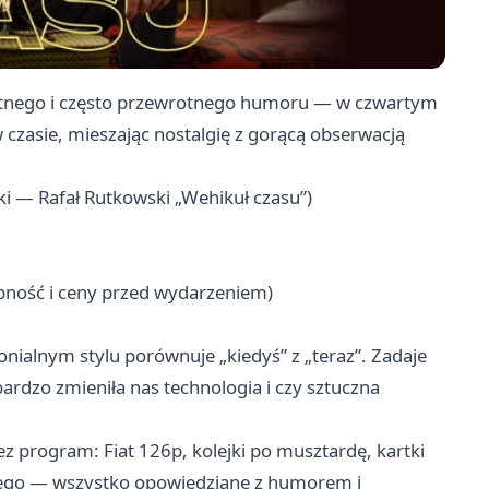
gentnego i często przewrotnego humoru — w czwartym
czasie, mieszając nostalgię z gorącą obserwacją
i — Rafał Rutkowski „Wehikuł czasu”)
ępność i ceny przed wydarzeniem)
alnym stylu porównuje „kiedyś” z „teraz”. Zadaje
bardzo zmieniła nas technologia i czy sztuczna
z program: Fiat 126p, kolejki po musztardę, kartki
nego — wszystko opowiedziane z humorem i