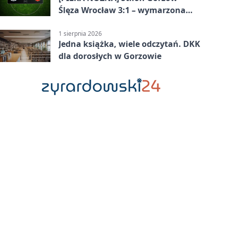
Ślęza Wrocław 3:1 – wymarzona
inauguracja w Betclic 3. Lidze
Grupa 3 (Grupa III)
1 sierpnia 2026
Jedna książka, wiele odczytań. DKK
dla dorosłych w Gorzowie