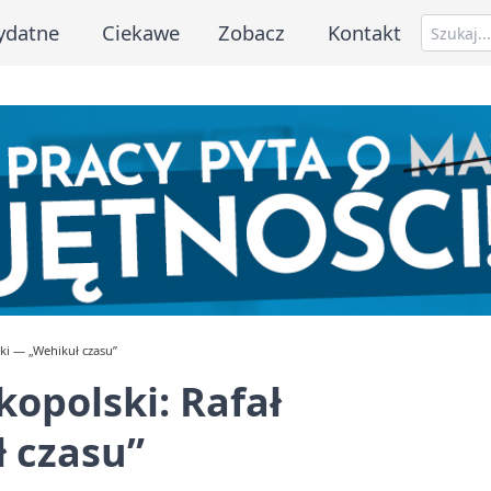
ydatne
Ciekawe
Zobacz
Kontakt
ki — „Wehikuł czasu”
opolski: Rafał
 czasu”