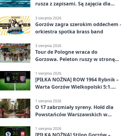
rusza z zapisami. Są zajęcia dla
dzieci i dorosłych
3 sierpnia 2026
Gorzów zagra szerokim oddechem -
orkiestra spotka brass band
3 sierpnia 2026
Tour de Pologne wraca do
Gorzowa. Peleton ruszy w stronę
Zielonej Góry
1 sierpnia 2026
[PIŁKA NOŻNA] ROW 1964 Rybnik –
Warta Gorzów Wielkopolski 5:1.
Wymarzony początek w Betclic 3.
Lidze Grupa 3 (Grupa III)
1 sierpnia 2026
O 17 zabrzmiały syreny. Hołd dla
Powstańców Warszawskich w
Gorzowie
1 sierpnia 2026
[PIŁKA NOŻNA] Stilon Gorzów –