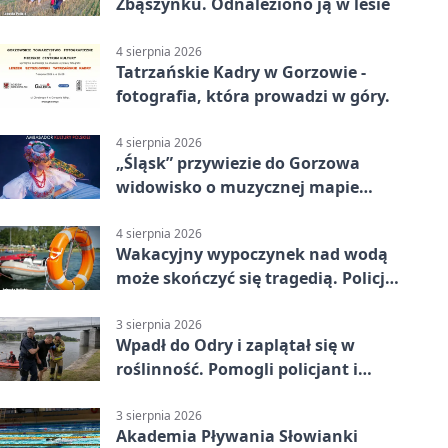
Zbąszynku. Odnaleziono ją w lesie
4 sierpnia 2026
Tatrzańskie Kadry w Gorzowie -
fotografia, która prowadzi w góry.
4 sierpnia 2026
„Śląsk” przywiezie do Gorzowa
widowisko o muzycznej mapie
Polski
4 sierpnia 2026
Wakacyjny wypoczynek nad wodą
może skończyć się tragedią. Policja
apeluje
3 sierpnia 2026
Wpadł do Odry i zaplątał się w
roślinność. Pomogli policjant i
funkcjonariusz Straży Granicznej
3 sierpnia 2026
Akademia Pływania Słowianki