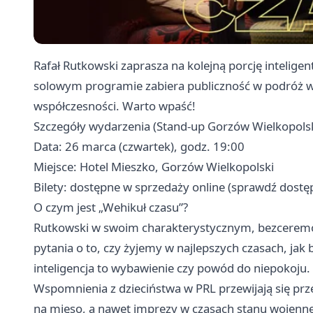
Rafał Rutkowski zaprasza na kolejną porcję inteli
solowym programie zabiera publiczność w podróż w 
współczesności. Warto wpaść!
Szczegóły wydarzenia (Stand-up Gorzów Wielkopolsk
Data: 26 marca (czwartek), godz. 19:00
Miejsce: Hotel Mieszko, Gorzów Wielkopolski
Bilety: dostępne w sprzedaży online (sprawdź dost
O czym jest „Wehikuł czasu”?
Rutkowski w swoim charakterystycznym, bezceremoni
pytania o to, czy żyjemy w najlepszych czasach, jak 
inteligencja to wybawienie czy powód do niepokoju.
Wspomnienia z dzieciństwa w PRL przewijają się prze
na mięso, a nawet imprezy w czasach stanu wojen