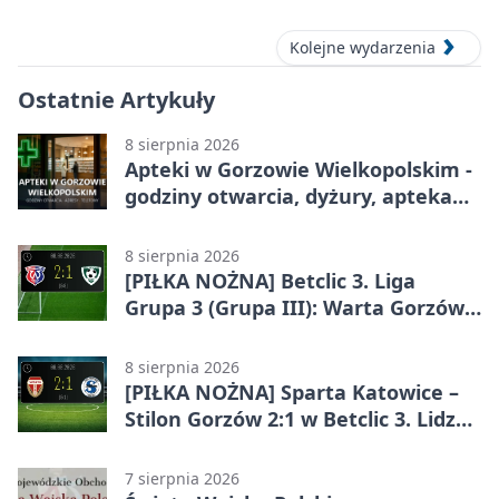
Kolejne wydarzenia
Ostatnie Artykuły
8 sierpnia 2026
Apteki w Gorzowie Wielkopolskim -
godziny otwarcia, dyżury, apteka
całodobowa
8 sierpnia 2026
[PIŁKA NOŻNA] Betclic 3. Liga
Grupa 3 (Grupa III): Warta Gorzów
Wielkopolski – Carina Gubin 2:1
8 sierpnia 2026
[PIŁKA NOŻNA] Sparta Katowice –
Stilon Gorzów 2:1 w Betclic 3. Lidze
Grupa 3 (Grupa III). Gorzowianie
stracili zwycięstwo w doliczonym
7 sierpnia 2026