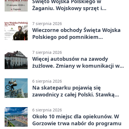
czasie
Święto Wojska Polskiego w
Żaganiu. Wojskowy sprzęt i
grochówka
7 sierpnia 2026
Wieczorne obchody Święta Wojska
Polskiego pod pomnikiem
Piłsudskiego
7 sierpnia 2026
Więcej autobusów na zawody
żużlowe. Zmiany w komunikacji w
Gorzowie
6 sierpnia 2026
Na skateparku pojawią się
zawodnicy z całej Polski. Stawką
Puchar Polski BMX
6 sierpnia 2026
Około 10 miejsc dla opiekunów. W
Gorzowie trwa nabór do programu