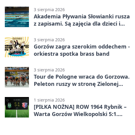
funkcjonariusz Straży Granicznej
3 sierpnia 2026
Akademia Pływania Słowianki rusza
z zapisami. Są zajęcia dla dzieci i
dorosłych
3 sierpnia 2026
Gorzów zagra szerokim oddechem -
orkiestra spotka brass band
3 sierpnia 2026
Tour de Pologne wraca do Gorzowa.
Peleton ruszy w stronę Zielonej
Góry
1 sierpnia 2026
[PIŁKA NOŻNA] ROW 1964 Rybnik –
Warta Gorzów Wielkopolski 5:1.
Wymarzony początek w Betclic 3.
Lidze Grupa 3 (Grupa III)