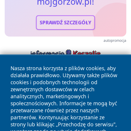
mojgorzow.pl!
SPRAWDŹ SZCZEGÓŁY
autopromocja
Nasza strona korzysta z plików cookies, aby
działała prawidłowo. Używamy także plików
cookies i podobnych technologii od
zewnętrznych dostawców w celach
analitycznych, marketingowych i
społecznościowych. Informacje te mogą być
Copyright © 2026 mojgorzow.pl Wszystkie prawa zastrzeżone.
przetwarzane również przez naszych
partnerów. Kontynuując korzystanie ze
strony lub klikając „Przechodzę do serwisu",
Polityka
Polityka
News
Autorzy