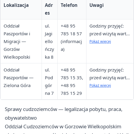
Lokalizacja
Adr
Telefon
Uwagi
es
Oddział
ul.
+48 95
Godziny przyjęć:
Paszportów i
Jagi
785 18 57
przed wizytą warto
Migracji —
ello
(informacj
potwierdzić
Pokaż więcej
Gorzów
ńczy
a)
telefonicznie
Wielkopolski
ka 8
Oddział
ul.
+48 95
Godziny przyjęć:
Paszportów —
Pod
785 15 35,
przed wizytą warto
Zielona Góra
gór
+48 95
potwierdzić
Pokaż więcej
na 7
785 15 29
telefonicznie
Sprawy cudzoziemców — legalizacja pobytu, praca,
obywatelstwo
Oddział Cudzoziemców w Gorzowie Wielkopolskim