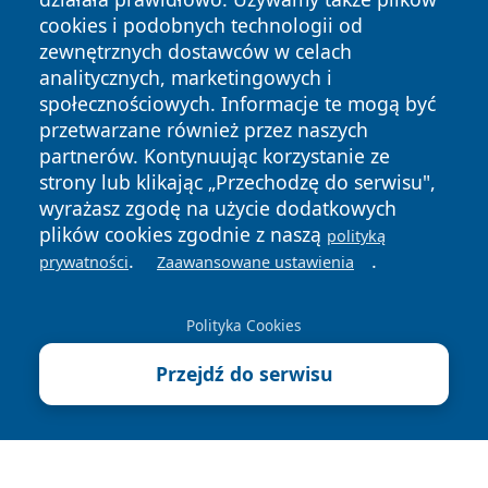
cookies i podobnych technologii od
zewnętrznych dostawców w celach
analitycznych, marketingowych i
społecznościowych. Informacje te mogą być
przetwarzane również przez naszych
Copyright © 2026 mojgorzow.pl Wszystkie prawa zastrzeżone.
partnerów. Kontynuując korzystanie ze
strony lub klikając „Przechodzę do serwisu",
wyrażasz zgodę na użycie dodatkowych
Polityka
Polityka
plików cookies zgodnie z naszą
polityką
News
Autorzy
Prywatności
Cookies
.
.
prywatności
Zaawansowane ustawienia
Polityka Cookies
Przejdź do serwisu