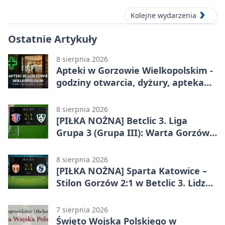
Kolejne wydarzenia
Ostatnie Artykuły
8 sierpnia 2026
Apteki w Gorzowie Wielkopolskim -
godziny otwarcia, dyżury, apteka
całodobowa
8 sierpnia 2026
[PIŁKA NOŻNA] Betclic 3. Liga
Grupa 3 (Grupa III): Warta Gorzów
Wielkopolski – Carina Gubin 2:1
8 sierpnia 2026
[PIŁKA NOŻNA] Sparta Katowice –
Stilon Gorzów 2:1 w Betclic 3. Lidze
Grupa 3 (Grupa III). Gorzowianie
stracili zwycięstwo w doliczonym
7 sierpnia 2026
czasie
Święto Wojska Polskiego w