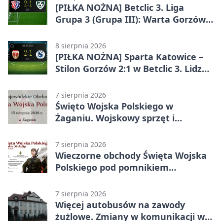
[PIŁKA NOŻNA] Betclic 3. Liga
Grupa 3 (Grupa III): Warta Gorzów
Wielkopolski – Carina Gubin 2:1
8 sierpnia 2026
[PIŁKA NOŻNA] Sparta Katowice –
Stilon Gorzów 2:1 w Betclic 3. Lidze
Grupa 3 (Grupa III). Gorzowianie
stracili zwycięstwo w doliczonym
7 sierpnia 2026
czasie
Święto Wojska Polskiego w
Żaganiu. Wojskowy sprzęt i
grochówka
7 sierpnia 2026
Wieczorne obchody Święta Wojska
Polskiego pod pomnikiem
Piłsudskiego
7 sierpnia 2026
Więcej autobusów na zawody
żużlowe. Zmiany w komunikacji w