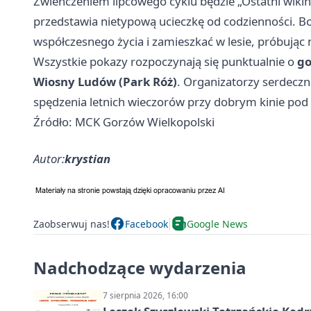
Zwieńczeniem lipcowego cyklu będzie „Ostatni wiking
przedstawia nietypową ucieczkę od codzienności. Bo
współczesnego życia i zamieszkać w lesie, próbując
Wszystkie pokazy rozpoczynają się punktualnie o
go
Wiosny Ludów (Park Róż)
. Organizatorzy serdecz
spędzenia letnich wieczorów przy dobrym kinie po
Źródło: MCK Gorzów Wielkopolski
Autor:
krystian
Zaobserwuj nas!
Facebook
Google News
Nadchodzące wydarzenia
7 sierpnia 2026, 16:00