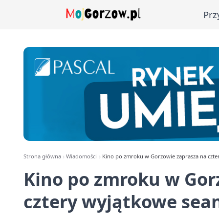
Prz
Strona główna
Wiadomości
Kino po zmroku w Gorzowie zaprasza na czte
Kino po zmroku w Gor
cztery wyjątkowe sea