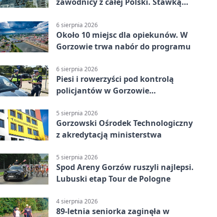
zawodnicy z całej Polski. Stawką
Puchar Polski BMX
6 sierpnia 2026
Około 10 miejsc dla opiekunów. W
Gorzowie trwa nabór do programu
6 sierpnia 2026
Piesi i rowerzyści pod kontrolą
policjantów w Gorzowie
Wielkopolskim
5 sierpnia 2026
Gorzowski Ośrodek Technologiczny
z akredytacją ministerstwa
5 sierpnia 2026
Spod Areny Gorzów ruszyli najlepsi.
Lubuski etap Tour de Pologne
4 sierpnia 2026
89-letnia seniorka zaginęła w