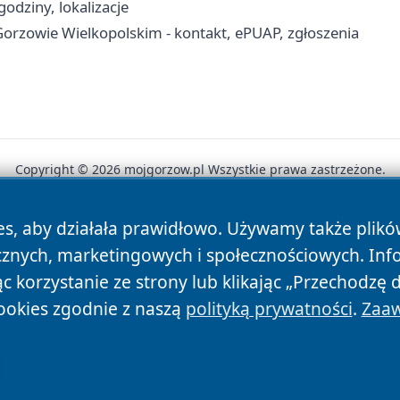
odziny, lokalizacje
rzowie Wielkopolskim - kontakt, ePUAP, zgłoszenia
Copyright © 2026 mojgorzow.pl Wszystkie prawa zastrzeżone.
es, aby działała prawidłowo. Używamy także plik
News
Autorzy
Polityka Prywatności
Polityka Cookie
cznych, marketingowych i społecznościowych. Inf
 korzystanie ze strony lub klikając „Przechodzę 
ookies zgodnie z naszą
polityką prywatności
.
Zaaw