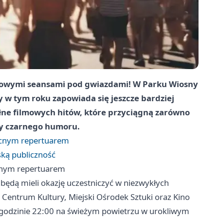
tkowymi seansami pod gwiazdami! W Parku Wiosny
y w tym roku zapowiada się jeszcze bardziej
łne filmowych hitów, które przyciągną zarówno
czy czarnego humoru.
ocnym repertuarem
ską publiczność
cnym repertuarem
będą mieli okazję uczestniczyć w niezwykłych
Centrum Kultury, Miejski Ośrodek Sztuki oraz Kino
o godzinie 22:00 na świeżym powietrzu w urokliwym