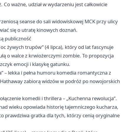
 Co ważne, udział w wydarzeniu jest całkowicie
zeniosą seanse do sali widowiskowej MCK przy ulicy
iać się o utratę kinowych doznań.
ką publiczność
c żywych trupów” (4 lipca), który od lat fascynuje
ułą o walce z krwiożerczymi zombie. To propozycja
szczyk emocji i klasykę gatunku.
nia” – lekka i pełna humoru komedia romantyczna z
e Hathaway zabiorą widzów w podróż po nowojorskich
ołączenie komedii i thrillera – „Kuchenna rewolucja”.
nad wieku opowiada historię tajemniczego kucharza,
 to prawdziwa gratka dla tych, którzy cenią oryginalne