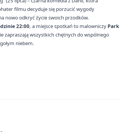
” (25 lipca) – czarna komedia z Danii, która
hater filmu decyduje się porzucić wygody
 na nowo odkryć życie swoich przodków.
dzinie 22:00
, a miejsce spotkań to malowniczy
Park
nie zapraszają wszystkich chętnych do wspólnego
d gołym niebem.