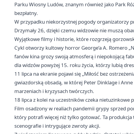
Parku Wiosny Ludów, znanym również jako Park Róż.
bezpłatny.
W przypadku niekorzystnej pogody organizatorzy pr
Drzymały 26, dzięki czemu widzowie nie muszą obaw
Wyjątkowe filmy i historie, które rozgrzeją gorzows
Cykl otworzy kultowy horror George’a A. Romero „No
fanów kina grozy swoją atmosferą i niepokojącą fab
dla widzów powyżej 15. roku życia, którzy lubią dre
11 lipca na ekranie pojawi się „Miłość bez ostrzeże
gwiazdorską obsadą, w której Peter Dinklage i Ann
marzeniach i kryzysach twórczych.
18 lipca z kolei na uczestników czeka nietuzinkowe p
Film osadzony w realiach pandemii grypy sprzed po
który potrafi więcej niż tylko gotować. Ta produkcja
scenografie i intrygujące zwroty akcji.