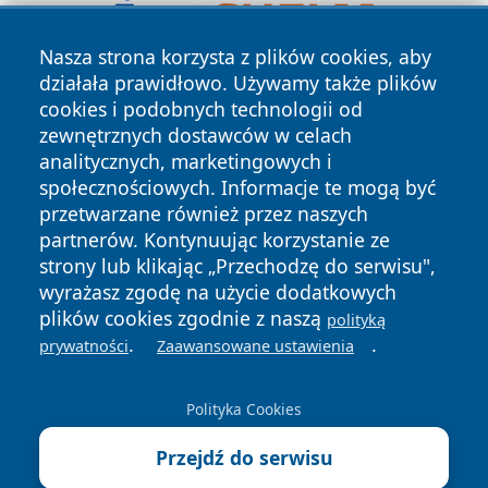
Nasza strona korzysta z plików cookies, aby
działała prawidłowo. Używamy także plików
cookies i podobnych technologii od
zewnętrznych dostawców w celach
analitycznych, marketingowych i
społecznościowych. Informacje te mogą być
przetwarzane również przez naszych
Copyright © 2026 mojgorzow.pl Wszystkie prawa zastrzeżone.
partnerów. Kontynuując korzystanie ze
strony lub klikając „Przechodzę do serwisu",
wyrażasz zgodę na użycie dodatkowych
Polityka
Polityka
News
Autorzy
plików cookies zgodnie z naszą
Prywatności
Cookies
polityką
.
.
prywatności
Zaawansowane ustawienia
Polityka Cookies
Przejdź do serwisu