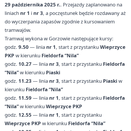
29 października 2025 r.
. Przejazdy zaplanowano na
liniach
nr 1
i
nr 3
, a poczęstunek będzie rozdawany aż
do wyczerpania zapasów zgodnie z kursowaniem
tramwajów.
Tramwaj wykona w Gorzowie następujące kursy:
godz.
9.50
— linia
nr 1
, start z przystanku
Wieprzyce
PKP
w kierunku
Fieldorfa “Nila”
godz.
10.27
— linia
nr 3
, start z przystanku
Fieldorfa
“Nila”
w kierunku
Piaski
godz.
11.23
— linia
nr 3
, start z przystanku
Piaski
w
kierunku
Fieldorfa “Nila”
godz.
11.59
— linia
nr 1
, start z przystanku
Fieldorfa
“Nila”
w kierunku
Wieprzyce PKP
godz.
12.55
— linia
nr 1
, start z przystanku
Wieprzyce PKP
w kierunku
Fieldorfa “Nila”