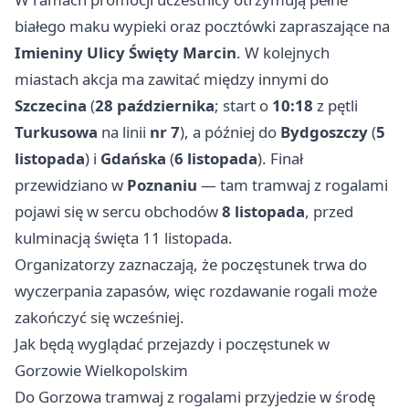
białego maku wypieki oraz pocztówki zapraszające na
Imieniny Ulicy Święty Marcin
. W kolejnych
miastach akcja ma zawitać między innymi do
Szczecina
(
28 października
; start o
10:18
z pętli
Turkusowa
na linii
nr 7
), a później do
Bydgoszczy
(
5
listopada
) i
Gdańska
(
6 listopada
). Finał
przewidziano w
Poznaniu
— tam tramwaj z rogalami
pojawi się w sercu obchodów
8 listopada
, przed
kulminacją święta 11 listopada.
Organizatorzy zaznaczają, że poczęstunek trwa do
wyczerpania zapasów, więc rozdawanie rogali może
zakończyć się wcześniej.
Jak będą wyglądać przejazdy i poczęstunek w
Gorzowie Wielkopolskim
Do Gorzowa tramwaj z rogalami przyjedzie w środę