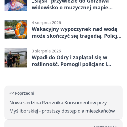
„Śląsk” przywiezie do Gorzowa
widowisko o muzycznej mapie
Polski
4 sierpnia 2026
Wakacyjny wypoczynek nad wodą
może skończyć się tragedią. Policja
apeluje
3 sierpnia 2026
Wpadł do Odry i zaplątał się w
roślinność. Pomogli policjant i
funkcjonariusz Straży Granicznej
<< Poprzedni
Nowa siedziba Rzecznika Konsumentów przy
Myśliborskiej - prostszy dostęp dla mieszkańców