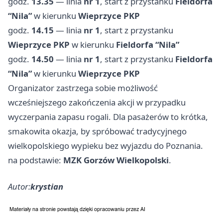
godz.
13.35
— linia
nr 1
, start z przystanku
Fieldorfa
“Nila”
w kierunku
Wieprzyce PKP
godz.
14.15
— linia
nr 1
, start z przystanku
Wieprzyce PKP
w kierunku
Fieldorfa “Nila”
godz.
14.50
— linia
nr 1
, start z przystanku
Fieldorfa
“Nila”
w kierunku
Wieprzyce PKP
Organizator zastrzega sobie możliwość
wcześniejszego zakończenia akcji w przypadku
wyczerpania zapasu rogali. Dla pasażerów to krótka,
smakowita okazja, by spróbować tradycyjnego
wielkopolskiego wypieku bez wyjazdu do Poznania.
na podstawie:
MZK Gorzów Wielkopolski
.
Autor:
krystian