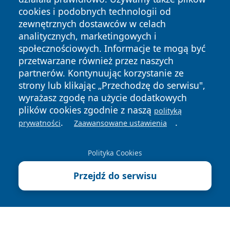
cookies i podobnych technologii od
zewnętrznych dostawców w celach
analitycznych, marketingowych i
społecznościowych. Informacje te mogą być
przetwarzane również przez naszych
partnerów. Kontynuując korzystanie ze
Copyright © 2026 mojgorzow.pl Wszystkie prawa zastrzeżone.
strony lub klikając „Przechodzę do serwisu",
wyrażasz zgodę na użycie dodatkowych
plików cookies zgodnie z naszą
polityką
Polityka
Polityka
.
.
prywatności
Zaawansowane ustawienia
News
Autorzy
Prywatności
Cookies
Polityka Cookies
Przejdź do serwisu