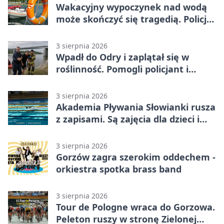
Wakacyjny wypoczynek nad wodą
może skończyć się tragedią. Policja
apeluje
3 sierpnia 2026
Wpadł do Odry i zaplątał się w
roślinność. Pomogli policjant i
funkcjonariusz Straży Granicznej
3 sierpnia 2026
Akademia Pływania Słowianki rusza
z zapisami. Są zajęcia dla dzieci i
dorosłych
3 sierpnia 2026
Gorzów zagra szerokim oddechem -
orkiestra spotka brass band
3 sierpnia 2026
Tour de Pologne wraca do Gorzowa.
Peleton ruszy w stronę Zielonej