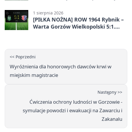
Góry
1 sierpnia 2026
[PIŁKA NOŻNA] ROW 1964 Rybnik –
Warta Gorzów Wielkopolski 5:1.
Wymarzony początek w Betclic 3.
Lidze Grupa 3 (Grupa III)
<< Poprzedni
Wyróżnienia dla honorowych dawców krwi w
miejskim magistracie
Następny >>
Ćwiczenia ochrony ludności w Gorzowie -
symulacje powodzi i ewakuacji na Zawarciu i
Zakanalu