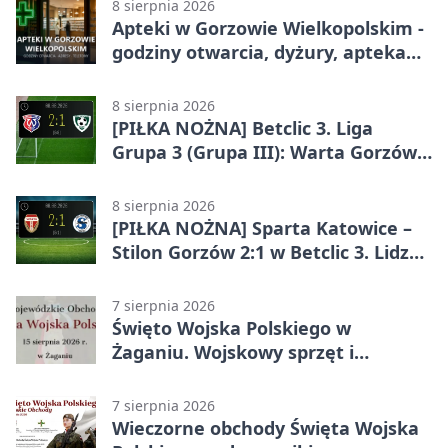
8 sierpnia 2026
Apteki w Gorzowie Wielkopolskim -
godziny otwarcia, dyżury, apteka
całodobowa
8 sierpnia 2026
[PIŁKA NOŻNA] Betclic 3. Liga
Grupa 3 (Grupa III): Warta Gorzów
Wielkopolski – Carina Gubin 2:1
8 sierpnia 2026
[PIŁKA NOŻNA] Sparta Katowice –
Stilon Gorzów 2:1 w Betclic 3. Lidze
Grupa 3 (Grupa III). Gorzowianie
stracili zwycięstwo w doliczonym
7 sierpnia 2026
czasie
Święto Wojska Polskiego w
Żaganiu. Wojskowy sprzęt i
grochówka
7 sierpnia 2026
Wieczorne obchody Święta Wojska