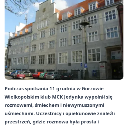
Podczas spotkania 11 grudnia w Gorzowie
Wielkopolskim klub MCK Jedynka wypełnił się
rozmowami, śmiechem i niewymuszonymi
uśmiechami. Uczestnicy i opiekunowie znaleźli
przestrzeń, gdzie rozmowa była prosta i