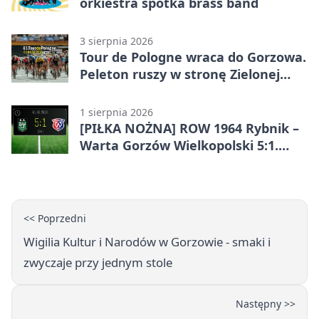
orkiestra spotka brass band
3 sierpnia 2026
Tour de Pologne wraca do Gorzowa.
Peleton ruszy w stronę Zielonej
Góry
1 sierpnia 2026
[PIŁKA NOŻNA] ROW 1964 Rybnik –
Warta Gorzów Wielkopolski 5:1.
Wymarzony początek w Betclic 3.
Lidze Grupa 3 (Grupa III)
<< Poprzedni
Wigilia Kultur i Narodów w Gorzowie - smaki i
zwyczaje przy jednym stole
Następny >>