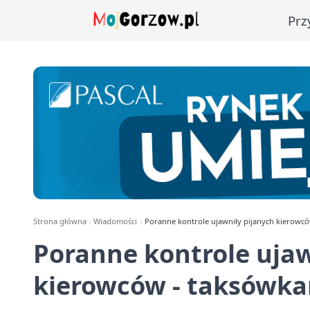
Prz
Strona główna
Wiadomości
Poranne kontrole ujawniły pijanych kierowcó
Poranne kontrole ujaw
kierowców - taksówka