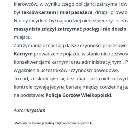
kierowców, w wyniku czego policjanci zatrzymali 
był
taksówkarzem i miał pasażera
, drugi - prowad
Nocny incydent był najbardziej niebezpieczny - nie
maszynista zdążył zatrzymać pociąg i nie doszło
miejscu.
Zatrzymania oznaczają dalsze czynności procesowe 
Karnym
prowadzenie pojazdu w stanie nietrzeźwośc
konsekwencjami karnymi oraz administracyjnymi. 
wyjaśnienia uczestników i czynności dowodowe.
To cud, że skończyło się bez ofiar - seria nietrzeźw
kontrole bywają jedyną barierą między codzienną jaz
na podstawie:
Policja Gorzów Wielkopolski
.
Autor:
krystian