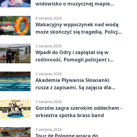
widowisko o muzycznej mapie
Polski
4 sierpnia 2026
Wakacyjny wypoczynek nad wodą
może skończyć się tragedią. Policja
apeluje
3 sierpnia 2026
Wpadł do Odry i zaplątał się w
roślinność. Pomogli policjant i
funkcjonariusz Straży Granicznej
3 sierpnia 2026
Akademia Pływania Słowianki
rusza z zapisami. Są zajęcia dla
dzieci i dorosłych
3 sierpnia 2026
Gorzów zagra szerokim oddechem -
orkiestra spotka brass band
3 sierpnia 2026
Tour de Pologne wraca do