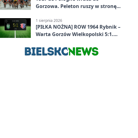
Gorzowa. Peleton ruszy w stronę
Zielonej Góry
1 sierpnia 2026
[PIŁKA NOŻNA] ROW 1964 Rybnik –
Warta Gorzów Wielkopolski 5:1.
Wymarzony początek w Betclic 3.
Lidze Grupa 3 (Grupa III)