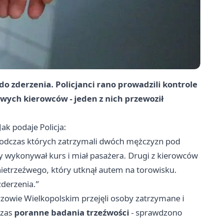
do zderzenia. Policjanci rano prowadzili kontrole
źwych kierowców - jeden z nich przewoził
ak podaje Policja:
 podczas których zatrzymali dwóch mężczyzn pod
y wykonywał kurs i miał pasażera. Drugi z kierowców
 nietrzeźwego, który utknął autem na torowisku.
zderzenia.”
zowie Wielkopolskim przejęli osoby zatrzymane i
czas
poranne badania trzeźwości
- sprawdzono