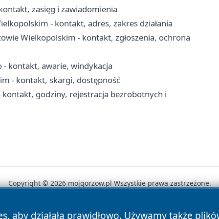
ontakt, zasięg i zawiadomienia
opolskim - kontakt, adres, zakres działania
owie Wielkopolskim - kontakt, zgłoszenia, ochrona
 kontakt, awarie, windykacja
 - kontakt, skargi, dostępność
ontakt, godziny, rejestracja bezrobotnych i
Copyright © 2026 mojgorzow.pl Wszystkie prawa zastrzeżone.
es, aby działała prawidłowo. Używamy także plik
News
Autorzy
Polityka Prywatności
Polityka Cookie