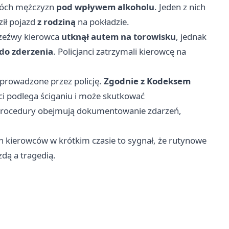
dwóch mężczyzn
pod wpływem alkoholu
. Jeden z nich
ził pojazd
z rodziną
na pokładzie.
trzeźwy kierowca
utknął autem na torowisku
, jednak
 do zderzenia
. Policjanci zatrzymali kierowcę na
prowadzone przez policję.
Zgodnie z Kodeksem
i podlega ściganiu i może skutkować
Procedury obejmują dokumentowanie zdarzeń,
ych kierowców w krótkim czasie to sygnał, że rutynowe
dą a tragedią.