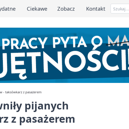
ydatne
Ciekawe
Zobacz
Kontakt
w - taksówkarz z pasażerem
niły pijanych
rz z pasażerem