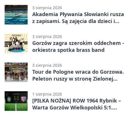
3 sierpnia 2026
Akademia Pływania Słowianki rusza
z zapisami. Są zajęcia dla dzieci i
dorosłych
3 sierpnia 2026
Gorzów zagra szerokim oddechem -
orkiestra spotka brass band
3 sierpnia 2026
Tour de Pologne wraca do Gorzowa.
Peleton ruszy w stronę Zielonej
Góry
1 sierpnia 2026
[PIŁKA NOŻNA] ROW 1964 Rybnik –
Warta Gorzów Wielkopolski 5:1.
Wymarzony początek w Betclic 3.
Lidze Grupa 3 (Grupa III)