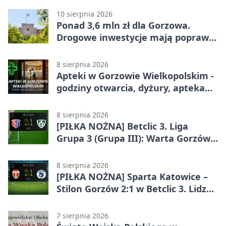
10 sierpnia 2026
Ponad 3,6 mln zł dla Gorzowa.
Drogowe inwestycje mają poprawić
bezpieczeństwo
8 sierpnia 2026
Apteki w Gorzowie Wielkopolskim -
godziny otwarcia, dyżury, apteka
całodobowa
8 sierpnia 2026
[PIŁKA NOŻNA] Betclic 3. Liga
Grupa 3 (Grupa III): Warta Gorzów
Wielkopolski – Carina Gubin 2:1
8 sierpnia 2026
[PIŁKA NOŻNA] Sparta Katowice –
Stilon Gorzów 2:1 w Betclic 3. Lidze
Grupa 3 (Grupa III). Gorzowianie
stracili zwycięstwo w doliczonym
7 sierpnia 2026
czasie