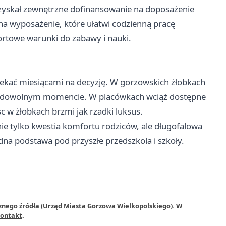
ozyskał zewnętrzne dofinansowanie na doposażenie
 na wyposażenie, które ułatwi codzienną pracę
ortowe warunki do zabawy i nauki.
czekać miesiącami na decyzję. W gorzowskich żłobkach
t w dowolnym momencie. W placówkach wciąż dostępne
c w żłobkach brzmi jak rzadki luksus.
nie tylko kwestia komfortu rodziców, ale długofalowa
dna podstawa pod przyszłe przedszkola i szkoły.
rznego źródła (Urząd Miasta Gorzowa Wielkopolskiego). W
ontakt
.