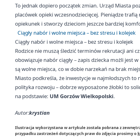
To jednak dopiero początek zmian. Urząd Miasta p
placówek opieki wczesnodziecięcej. Pieniądze trafią
opiekunek i stworzy dzieciom jeszcze bardziej komf
Ciągły nabór i wolne miejsca – bez stresu i kolejek
Ciągły nabór i wolne miejsca – bez stresu i kolejek
Rodzice nie muszą śledzić terminów rekrutacji ani 
obowiązuje nabór ciągły – zapis dziecka możli jes
są wolne miejsca, co w dobie narzekań na brak miejs
Miasto podkreśla, że inwestycje w najmłodszych to 
polityka rozwoju – dobrze wyposażone żłobki to soli
na podstawie:
UM Gorzów Wielkopolski
.
Autor:
krystian
Ilustracja wykorzystana w artykule została pobrana z zewnęt
przypadku zastrzeżeń dotyczących praw do zdjęcia prosimy o
k