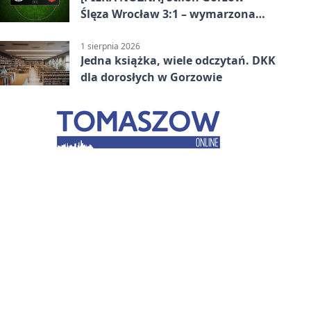
Ślęza Wrocław 3:1 – wymarzona
inauguracja w Betclic 3. Lidze
Grupa 3 (Grupa III)
1 sierpnia 2026
Jedna książka, wiele odczytań. DKK
dla dorosłych w Gorzowie