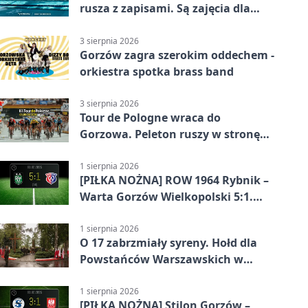
rusza z zapisami. Są zajęcia dla
dzieci i dorosłych
3 sierpnia 2026
Gorzów zagra szerokim oddechem -
orkiestra spotka brass band
3 sierpnia 2026
Tour de Pologne wraca do
Gorzowa. Peleton ruszy w stronę
Zielonej Góry
1 sierpnia 2026
[PIŁKA NOŻNA] ROW 1964 Rybnik –
Warta Gorzów Wielkopolski 5:1.
Wymarzony początek w Betclic 3.
Lidze Grupa 3 (Grupa III)
1 sierpnia 2026
O 17 zabrzmiały syreny. Hołd dla
Powstańców Warszawskich w
Gorzowie
1 sierpnia 2026
[PIŁKA NOŻNA] Stilon Gorzów –