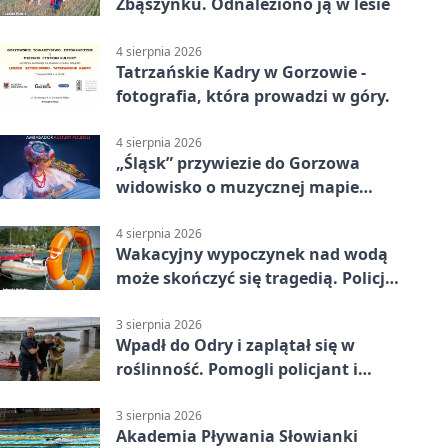
Zbąszynku. Odnaleziono ją w lesie
4 sierpnia 2026
Tatrzańskie Kadry w Gorzowie -
fotografia, która prowadzi w góry.
4 sierpnia 2026
„Śląsk” przywiezie do Gorzowa
widowisko o muzycznej mapie
Polski
4 sierpnia 2026
Wakacyjny wypoczynek nad wodą
może skończyć się tragedią. Policja
apeluje
3 sierpnia 2026
Wpadł do Odry i zaplątał się w
roślinność. Pomogli policjant i
funkcjonariusz Straży Granicznej
3 sierpnia 2026
Akademia Pływania Słowianki