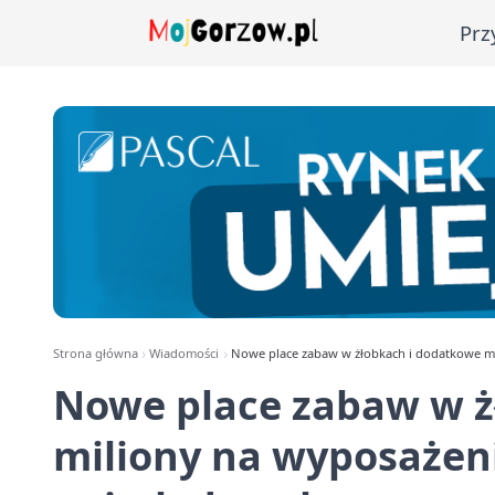
Prz
Strona główna
Wiadomości
Nowe place zabaw w żłobkach i dodatkowe mi
Nowe place zabaw w ż
miliony na wyposażeni