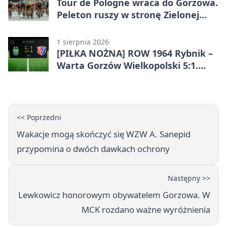
Tour de Pologne wraca do Gorzowa.
Peleton ruszy w stronę Zielonej
Góry
1 sierpnia 2026
[PIŁKA NOŻNA] ROW 1964 Rybnik –
Warta Gorzów Wielkopolski 5:1.
Wymarzony początek w Betclic 3.
Lidze Grupa 3 (Grupa III)
<< Poprzedni
Wakacje mogą skończyć się WZW A. Sanepid
przypomina o dwóch dawkach ochrony
Następny >>
Lewkowicz honorowym obywatelem Gorzowa. W
MCK rozdano ważne wyróżnienia