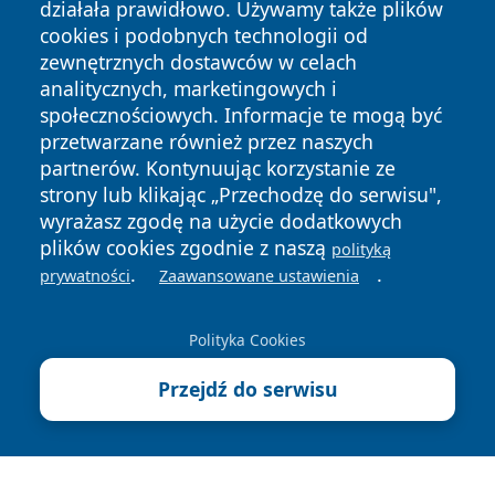
działała prawidłowo. Używamy także plików
cookies i podobnych technologii od
zewnętrznych dostawców w celach
analitycznych, marketingowych i
społecznościowych. Informacje te mogą być
Copyright © 2026 mojgorzow.pl Wszystkie prawa zastrzeżone.
przetwarzane również przez naszych
partnerów. Kontynuując korzystanie ze
strony lub klikając „Przechodzę do serwisu",
Polityka
Polityka
wyrażasz zgodę na użycie dodatkowych
News
Autorzy
Prywatności
Cookies
plików cookies zgodnie z naszą
polityką
.
.
prywatności
Zaawansowane ustawienia
Polityka Cookies
Przejdź do serwisu