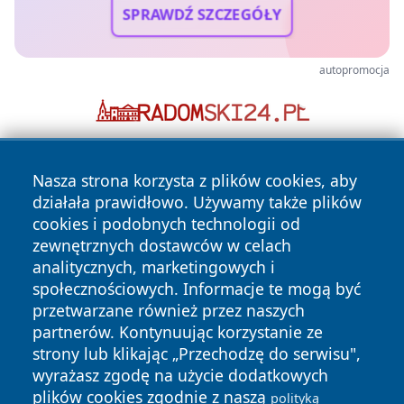
SPRAWDŹ SZCZEGÓŁY
autopromocja
Nasza strona korzysta z plików cookies, aby
działała prawidłowo. Używamy także plików
cookies i podobnych technologii od
zewnętrznych dostawców w celach
analitycznych, marketingowych i
Copyright © 2026 mojgorzow.pl Wszystkie prawa zastrzeżone.
społecznościowych. Informacje te mogą być
przetwarzane również przez naszych
partnerów. Kontynuując korzystanie ze
Polityka
Polityka
News
Autorzy
strony lub klikając „Przechodzę do serwisu",
Prywatności
Cookies
wyrażasz zgodę na użycie dodatkowych
plików cookies zgodnie z naszą
polityką