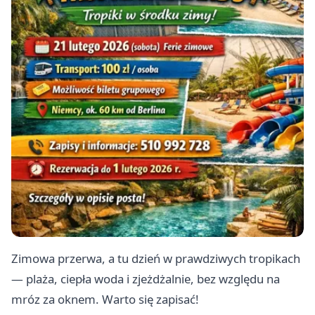
Zimowa przerwa, a tu dzień w prawdziwych tropikach
— plaża, ciepła woda i zjeżdżalnie, bez względu na
mróz za oknem. Warto się zapisać!