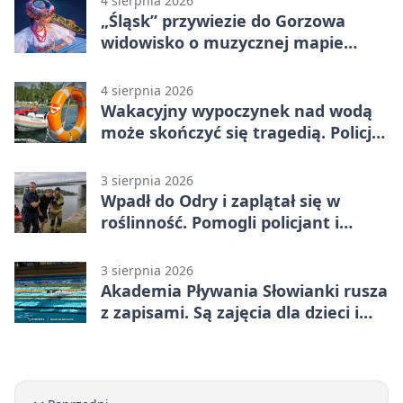
4 sierpnia 2026
„Śląsk” przywiezie do Gorzowa
widowisko o muzycznej mapie
Polski
4 sierpnia 2026
Wakacyjny wypoczynek nad wodą
może skończyć się tragedią. Policja
apeluje
3 sierpnia 2026
Wpadł do Odry i zaplątał się w
roślinność. Pomogli policjant i
funkcjonariusz Straży Granicznej
3 sierpnia 2026
Akademia Pływania Słowianki rusza
z zapisami. Są zajęcia dla dzieci i
dorosłych