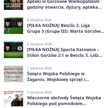
Apteki w Gorzowie Wielkopolskim -
godziny otwarcia, dyżury, apteka
całodobowa
8 sierpnia 2026
[PIŁKA NOŻNA] Betclic 3. Liga
Grupa 3 (Grupa III): Warta Gorzów
Wielkopolski – Carina Gubin 2:1
8 sierpnia 2026
[PIŁKA NOŻNA] Sparta Katowice –
Stilon Gorzów 2:1 w Betclic 3. Lidze
Grupa 3 (Grupa III). Gorzowianie
stracili zwycięstwo w doliczonym
7 sierpnia 2026
czasie
Święto Wojska Polskiego w
Żaganiu. Wojskowy sprzęt i
grochówka
7 sierpnia 2026
Wieczorne obchody Święta Wojska
Polskiego pod pomnikiem