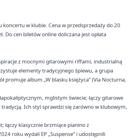
iu koncertu w klubie. Cena w przedsprzedaży do 20
ł. Do cen biletów online doliczana jest opłata
spiracje z mocnymi gitarowymi riffami, industrialną
rzystuje elementy tradycyjnego śpiewu, a grupa
pół promuje album „W blasku księżyca” (Via Nocturna,
apokaliptycznym, mglistym świecie; łączy gitarowe
 tradycją. Ich styl sprawdzi się zarówno w klubowym,
at; łączy klasycznie brzmiące pianino z
24 roku wydali EP „Suspense” i udostępnili