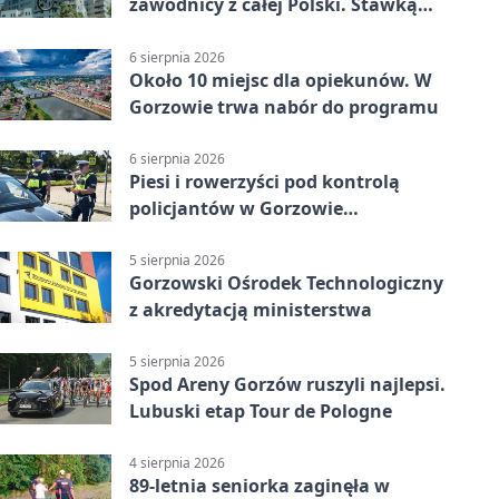
zawodnicy z całej Polski. Stawką
Puchar Polski BMX
6 sierpnia 2026
Około 10 miejsc dla opiekunów. W
Gorzowie trwa nabór do programu
6 sierpnia 2026
Piesi i rowerzyści pod kontrolą
policjantów w Gorzowie
Wielkopolskim
5 sierpnia 2026
Gorzowski Ośrodek Technologiczny
z akredytacją ministerstwa
5 sierpnia 2026
Spod Areny Gorzów ruszyli najlepsi.
Lubuski etap Tour de Pologne
4 sierpnia 2026
89-letnia seniorka zaginęła w