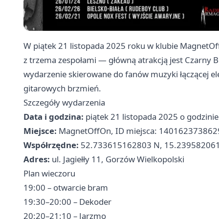
W piątek 21 listopada 2025 roku w klubie MagnetOf
z trzema zespołami — główną atrakcją jest Czarny Be
wydarzenie skierowane do fanów muzyki łączącej elem
gitarowych brzmień.
Szczegóły wydarzenia
Data i godzina:
piątek 21 listopada 2025 o godzini
Miejsce:
MagnetOffOn, ID miejsca: 14016237386
Współrzędne:
52.733615162803 N, 15.239582061
Adres:
ul. Jagiełły 11, Gorzów Wielkopolski
Plan wieczoru
19:00 – otwarcie bram
19:30–20:00 – Dekoder
20:20–21:10 – Jarzmo