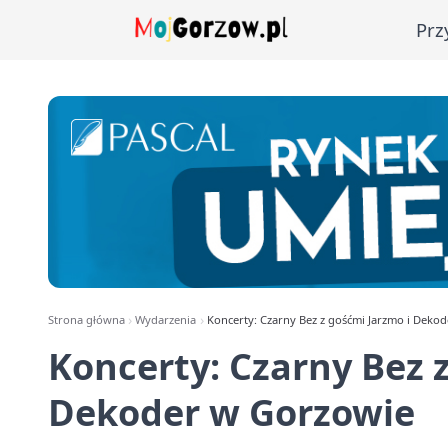
Prz
Strona główna
Wydarzenia
Koncerty: Czarny Bez z gośćmi Jarzmo i Deko
Koncerty: Czarny Bez 
Dekoder w Gorzowie