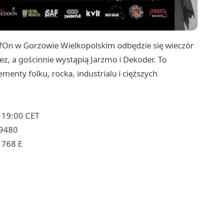
fOn w Gorzowie Wielkopolskim odbędzie się wieczór
z, a gościnnie wystąpią Jarzmo i Dekoder. To
enty folku, rocka, industrialu i cięższych
e 19:00 CET
29480
768 E