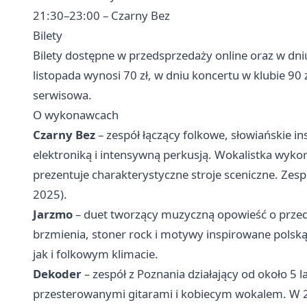
21:30–23:00 – Czarny Bez
Bilety
Bilety dostępne w przedsprzedaży online oraz w dn
listopada wynosi 70 zł, w dniu koncertu w klubie 90 z
serwisowa.
O wykonawcach
Czarny Bez
– zespół łączący folkowe, słowiańskie in
elektroniką i intensywną perkusją. Wokalistka wyko
prezentuje charakterystyczne stroje sceniczne. Zes
2025).
Jarzmo
– duet tworzący muzyczną opowieść o przed
brzmienia, stoner rock i motywy inspirowane polską
jak i folkowym klimacie.
Dekoder
– zespół z Poznania działający od około 5 l
przesterowanymi gitarami i kobiecym wokalem. W 20