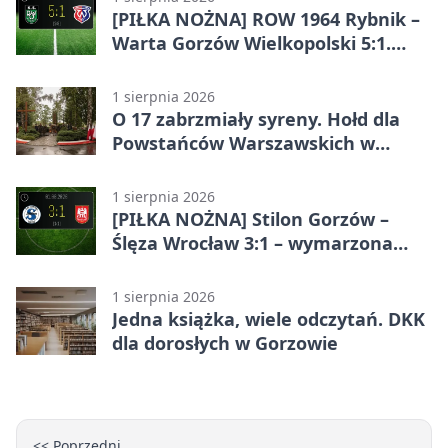
[PIŁKA NOŻNA] ROW 1964 Rybnik –
Warta Gorzów Wielkopolski 5:1.
Wymarzony początek w Betclic 3.
Lidze Grupa 3 (Grupa III)
1 sierpnia 2026
O 17 zabrzmiały syreny. Hołd dla
Powstańców Warszawskich w
Gorzowie
1 sierpnia 2026
[PIŁKA NOŻNA] Stilon Gorzów –
Ślęza Wrocław 3:1 – wymarzona
inauguracja w Betclic 3. Lidze
Grupa 3 (Grupa III)
1 sierpnia 2026
Jedna książka, wiele odczytań. DKK
dla dorosłych w Gorzowie
<< Poprzedni