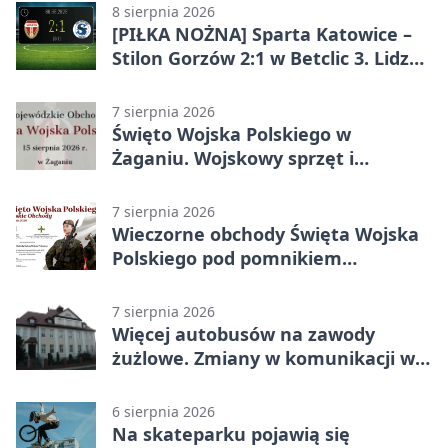
8 sierpnia 2026
[PIŁKA NOŻNA] Sparta Katowice –
Stilon Gorzów 2:1 w Betclic 3. Lidze
Grupa 3 (Grupa III). Gorzowianie
stracili zwycięstwo w doliczonym
7 sierpnia 2026
czasie
Święto Wojska Polskiego w
Żaganiu. Wojskowy sprzęt i
grochówka
7 sierpnia 2026
Wieczorne obchody Święta Wojska
Polskiego pod pomnikiem
Piłsudskiego
7 sierpnia 2026
Więcej autobusów na zawody
żużlowe. Zmiany w komunikacji w
Gorzowie
6 sierpnia 2026
Na skateparku pojawią się