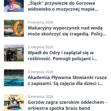
„Śląsk” przywiezie do Gorzowa
widowisko o muzycznej mapie
Polski
4 sierpnia 2026
Wakacyjny wypoczynek nad wodą
może skończyć się tragedią. Policja
apeluje
3 sierpnia 2026
Wpadł do Odry i zaplątał się w
roślinność. Pomogli policjant i
funkcjonariusz Straży Granicznej
3 sierpnia 2026
Akademia Pływania Słowianki rusza
z zapisami. Są zajęcia dla dzieci i
dorosłych
3 sierpnia 2026
Gorzów zagra szerokim oddechem -
orkiestra spotka brass band