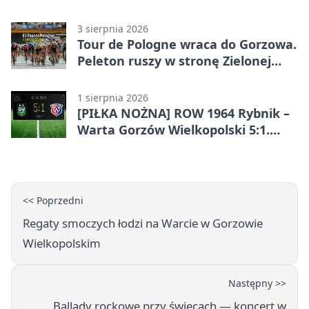
3 sierpnia 2026
Tour de Pologne wraca do Gorzowa.
Peleton ruszy w stronę Zielonej
Góry
1 sierpnia 2026
[PIŁKA NOŻNA] ROW 1964 Rybnik –
Warta Gorzów Wielkopolski 5:1.
Wymarzony początek w Betclic 3.
Lidze Grupa 3 (Grupa III)
<< Poprzedni
Regaty smoczych łodzi na Warcie w Gorzowie
Wielkopolskim
Następny >>
Ballady rockowe przy świecach — koncert w